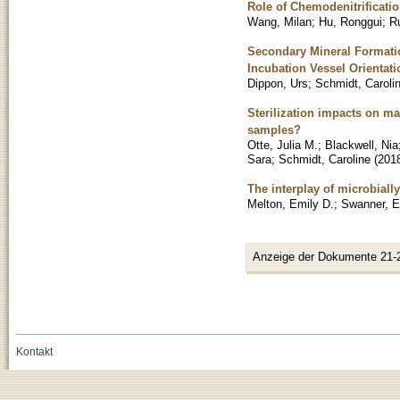
Role of Chemodenitrificati
Wang, Milan
;
Hu, Ronggui
;
Ru
Secondary Mineral Formati
Incubation Vessel Orientati
Dippon, Urs
;
Schmidt, Caroli
Sterilization impacts on m
samples?
Otte, Julia M.
;
Blackwell, Nia
Sara
;
Schmidt, Caroline
(
201
The interplay of microbiall
Melton, Emily D.
;
Swanner, E
Anzeige der Dokumente 21-
Kontakt