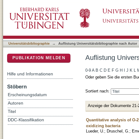
Auflistung Universitätsbibliographie nach Aut
DSpace Repositorium (Manakin basiert)
Universitätsbibliographie
→
Auflistung Universitätsbibliographie nach Autor
Auflistung Univers
PUBLIKATION MELDEN
0-9
A
B
C
D
E
F
G
H
I
J
K
L
Hilfe und Informationen
Oder geben Sie die ersten Bu
Stöbern
Sortiert nach:
Erscheinungsdatum
Autoren
Anzeige der Dokumente 21-
Titel
Quantitative analysis of O-2
DDC-Klassifikation
oxidizing bacteria
Lueder, U.
;
Druschel, G.
;
Eme