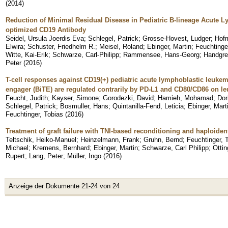
(
2014
)
Reduction of Minimal Residual Disease in Pediatric B-lineage Acute 
optimized CD19 Antibody
Seidel, Ursula Joerdis Eva
;
Schlegel, Patrick
;
Grosse-Hovest, Ludger
;
Hofm
Elwira
;
Schuster, Friedhelm R.
;
Meisel, Roland
;
Ebinger, Martin
;
Feuchtinge
Witte, Kai-Erik
;
Schwarze, Carl-Philipp
;
Rammensee, Hans-Georg
;
Handgret
Peter
(
2016
)
T-cell responses against CD19(+) pediatric acute lymphoblastic leukemi
engager (BiTE) are regulated contrarily by PD-L1 and CD80/CD86 on le
Feucht, Judith
;
Kayser, Simone
;
Gorodezki, David
;
Hamieh, Mohamad
;
Dor
Schlegel, Patrick
;
Bosmuller, Hans
;
Quintanilla-Fend, Leticia
;
Ebinger, Mart
Feuchtinger, Tobias
(
2016
)
Treatment of graft failure with TNI-based reconditioning and haploident
Teltschik, Heiko-Manuel
;
Heinzelmann, Frank
;
Gruhn, Bernd
;
Feuchtinger, 
Michael
;
Kremens, Bernhard
;
Ebinger, Martin
;
Schwarze, Carl Philipp
;
Ottin
Rupert
;
Lang, Peter
;
Müller, Ingo
(
2016
)
Anzeige der Dokumente 21-24 von 24