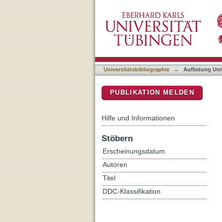
Auflistung Universitätsbib
DSpace Repositorium (Manakin b
Universitätsbibliographie
→
Auflistung Uni
PUBLIKATION MELDEN
Hilfe und Informationen
Stöbern
Erscheinungsdatum
Autoren
Titel
DDC-Klassifikation