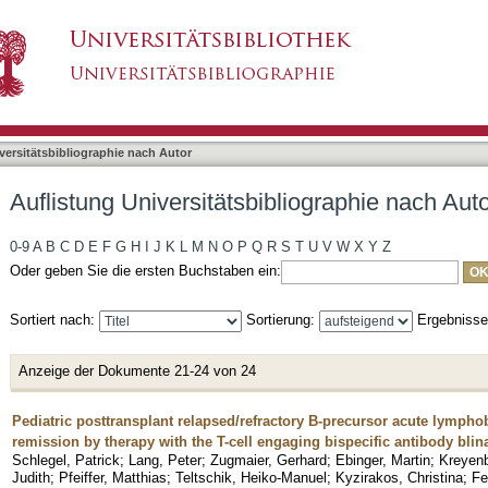
liographie nach Autor "Schlegel, Patrick"
asiert)
versitätsbibliographie nach Autor
Auflistung Universitätsbibliographie nach Auto
0-9
A
B
C
D
E
F
G
H
I
J
K
L
M
N
O
P
Q
R
S
T
U
V
W
X
Y
Z
Oder geben Sie die ersten Buchstaben ein:
Sortiert nach:
Sortierung:
Ergebniss
Anzeige der Dokumente 21-24 von 24
Pediatric posttransplant relapsed/refractory B-precursor acute lymph
remission by therapy with the T-cell engaging bispecific antibody bl
Schlegel, Patrick
;
Lang, Peter
;
Zugmaier, Gerhard
;
Ebinger, Martin
;
Kreyen
Judith
;
Pfeiffer, Matthias
;
Teltschik, Heiko-Manuel
;
Kyzirakos, Christina
;
Fe