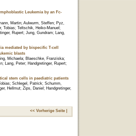
Lymphoblastic Leukemia by an Fc-
ann, Martin
;
Aulwurm, Steffen
;
Pyz,
r, Tobias
;
Teltschik, Heiko-Manuel
;
inger, Rupert
;
Jung, Gundram
;
Lang,
a mediated by bispecific T-cell
ukemic blasts
ing, Michaela
;
Blaeschke, Franziska
;
in
;
Lang, Peter
;
Handgretinger, Rupert
;
ical stem cells in paediatric patients
Tobias
;
Schlegel, Patrick
;
Schumm,
ger, Hellmut
;
Zips, Daniel
;
Handgretinger,
<< Vorherige Seite |