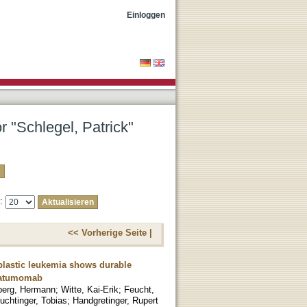
Einloggen
r "Schlegel, Patrick"
e:
<< Vorherige Seite |
oblastic leukemia shows durable
inatumomab
berg, Hermann
;
Witte, Kai-Erik
;
Feucht,
uchtinger, Tobias
;
Handgretinger, Rupert