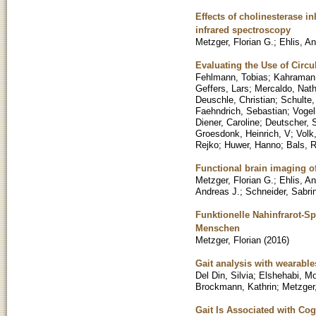
Effects of cholinesterase in
infrared spectroscopy
Metzger, Florian G.
;
Ehlis, An
Evaluating the Use of Circ
Fehlmann, Tobias
;
Kahraman
Geffers, Lars
;
Mercaldo, Nath
Deuschle, Christian
;
Schulte,
Faehndrich, Sebastian
;
Vogel
Diener, Caroline
;
Deutscher, 
Groesdonk, Heinrich, V
;
Volk
Rejko
;
Huwer, Hanno
;
Bals, R
Functional brain imaging of
Metzger, Florian G.
;
Ehlis, An
Andreas J.
;
Schneider, Sabri
Funktionelle Nahinfrarot-Sp
Menschen
Metzger, Florian
(
2016
)
Gait analysis with wearable
Del Din, Silvia
;
Elshehabi, M
Brockmann, Kathrin
;
Metzger,
Gait Is Associated with Cog