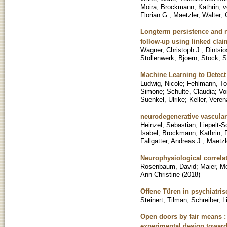
Moira
;
Brockmann, Kathrin
;
v
Florian G.
;
Maetzler, Walter
;
Longterm persistence and n
follow-up using linked clai
Wagner, Christoph J.
;
Dintsi
Stollenwerk, Bjoern
;
Stock, S
Machine Learning to Detect
Ludwig, Nicole
;
Fehlmann, To
Simone
;
Schulte, Claudia
;
Vo
Suenkel, Ulrike
;
Keller, Veren
neurodegenerative vascular
Heinzel, Sebastian
;
Liepelt-S
Isabel
;
Brockmann, Kathrin
;
Fallgatter, Andreas J.
;
Maetzl
Neurophysiological correlat
Rosenbaum, David
;
Maier, Mo
Ann-Christine
(
2018
)
Offene Türen in psychiatri
Steinert, Tilman
;
Schreiber, L
Open doors by fair means : 
experimental design toward