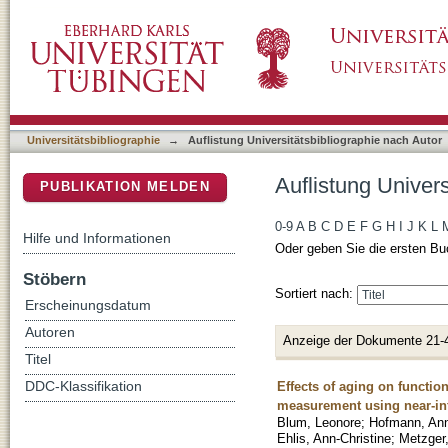
Auflistung Universitätsbibliographie nach Aut
DSpace Repositorium (Manakin basiert)
Universitätsbibliographie
→
Auflistung Universitätsbibliographie nach Autor
Auflistung Univers
PUBLIKATION MELDEN
0-9
A
B
C
D
E
F
G
H
I
J
K
L
Hilfe und Informationen
Oder geben Sie die ersten Bu
Stöbern
Sortiert nach:
Erscheinungsdatum
Autoren
Anzeige der Dokumente 21-
Titel
Effects of aging on function
DDC-Klassifikation
measurement using near-in
Blum, Leonore
;
Hofmann, An
Ehlis, Ann-Christine
;
Metzger,