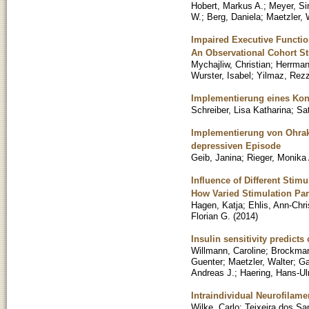
Hobert, Markus A.
;
Meyer, Sin
W.
;
Berg, Daniela
;
Maetzler, 
Impaired Executive Functi
An Observational Cohort St
Mychajliw, Christian
;
Herrman
Wurster, Isabel
;
Yilmaz, Rez
Implementierung eines Konz
Schreiber, Lisa Katharina
;
Sat
Implementierung von Ohrak
depressiven Episode
Geib, Janina
;
Rieger, Monika 
Influence of Different Sti
How Varied Stimulation Pa
Hagen, Katja
;
Ehlis, Ann-Chri
Florian G.
(
2014
)
Insulin sensitivity predicts
Willmann, Caroline
;
Brockman
Guenter
;
Maetzler, Walter
;
Ga
Andreas J.
;
Haering, Hans-Ul
Intraindividual Neurofilam
Wilke, Carlo
;
Teixeira dos Sa