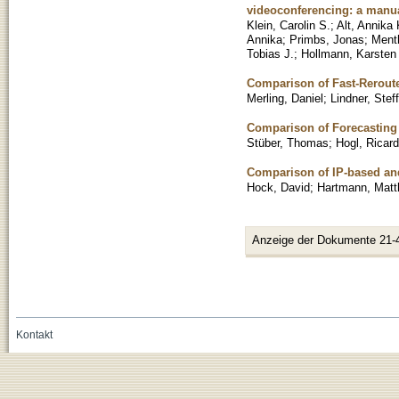
videoconferencing: a manua
Klein, Carolin S.
;
Alt, Annika 
Annika
;
Primbs, Jonas
;
Ment
Tobias J.
;
Hollmann, Karsten
Comparison of Fast-Rerout
Merling, Daniel
;
Lindner, Stef
Comparison of Forecasting
Stüber, Thomas
;
Hogl, Ricar
Comparison of IP-based and
Hock, David
;
Hartmann, Matt
Anzeige der Dokumente 21-
Kontakt