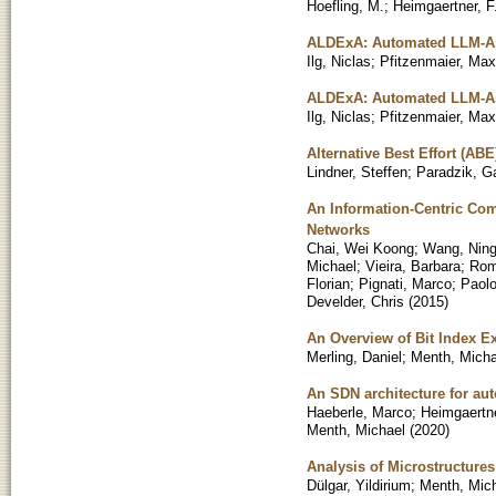
Hoefling, M.
;
Heimgaertner, F
ALDExA: Automated LLM-Ass
Ilg, Niclas
;
Pfitzenmaier, Max
ALDExA: Automated LLM-Ass
Ilg, Niclas
;
Pfitzenmaier, Max
Alternative Best Effort (ABE
Lindner, Steffen
;
Paradzik, Ga
An Information-Centric Comm
Networks
Chai, Wei Koong
;
Wang, Nin
Michael
;
Vieira, Barbara
;
Rom
Florian
;
Pignati, Marco
;
Paolo
Develder, Chris
(
2015
)
An Overview of Bit Index Ex
Merling, Daniel
;
Menth, Micha
An SDN architecture for au
Haeberle, Marco
;
Heimgaertne
Menth, Michael
(
2020
)
Analysis of Microstructure
Dülgar, Yildirium
;
Menth, Mic