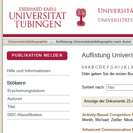
Auflistung Universitätsbibliographie nach Au
DSpace Repositorium (Manakin basiert)
Universitätsbibliographie
→
Auflistung Universitätsbibliographie nach Autor
Auflistung Univer
PUBLIKATION MELDEN
0-9
A
B
C
D
E
F
G
H
I
J
K
L
Hilfe und Informationen
Oder geben Sie die ersten Bu
Stöbern
Sortiert nach:
Erscheinungsdatum
Autoren
Anzeige der Dokumente 21-
Titel
Activity-Based Congestion 
DDC-Klassifikation
Menth, Michael
;
Zeitler, Niko
Advanced Communication M