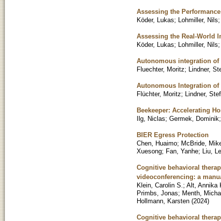
Assessing the Performance
Köder, Lukas
;
Lohmiller, Nils
Assessing the Real-World 
Köder, Lukas
;
Lohmiller, Nils
Autonomous integration of
Fluechter, Moritz
;
Lindner, St
Autonomous Integration of
Flüchter, Moritz
;
Lindner, Ste
Beekeeper: Accelerating H
Ilg, Niclas
;
Germek, Dominik
BIER Egress Protection
Chen, Huaimo
;
McBride, Mik
Xuesong
;
Fan, Yanhe
;
Liu, Le
Cognitive behavioral therap
videoconferencing: a manua
Klein, Carolin S.
;
Alt, Annika 
Primbs, Jonas
;
Menth, Micha
Hollmann, Karsten
(
2024
)
Cognitive behavioral therap