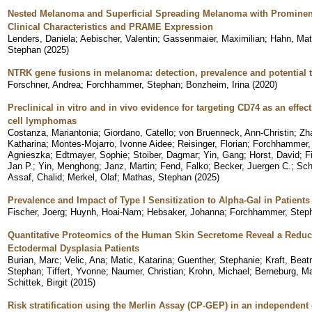
Nested Melanoma and Superficial Spreading Melanoma with Prominent
Clinical Characteristics and PRAME Expression
Lenders, Daniela
;
Aebischer, Valentin
;
Gassenmaier, Maximilian
;
Hahn, Mat
Stephan
(
2025
)
NTRK gene fusions in melanoma: detection, prevalence and potential t
Forschner, Andrea
;
Forchhammer, Stephan
;
Bonzheim, Irina
(
2020
)
Preclinical in vitro and in vivo evidence for targeting CD74 as an effec
cell lymphomas
Costanza, Mariantonia
;
Giordano, Catello
;
von Bruenneck, Ann-Christin
;
Zh
Katharina
;
Montes-Mojarro, Ivonne Aidee
;
Reisinger, Florian
;
Forchhammer,
Agnieszka
;
Edtmayer, Sophie
;
Stoiber, Dagmar
;
Yin, Gang
;
Horst, David
;
F
Jan P.
;
Yin, Menghong
;
Janz, Martin
;
Fend, Falko
;
Becker, Juergen C.
;
Sch
Assaf, Chalid
;
Merkel, Olaf
;
Mathas, Stephan
(
2025
)
Prevalence and Impact of Type I Sensitization to Alpha-Gal in Patients
Fischer, Joerg
;
Huynh, Hoai-Nam
;
Hebsaker, Johanna
;
Forchhammer, Step
Quantitative Proteomics of the Human Skin Secretome Reveal a Reduc
Ectodermal Dysplasia Patients
Burian, Marc
;
Velic, Ana
;
Matic, Katarina
;
Guenther, Stephanie
;
Kraft, Beat
Stephan
;
Tiffert, Yvonne
;
Naumer, Christian
;
Krohn, Michael
;
Berneburg, M
Schittek, Birgit
(
2015
)
Risk stratification using the Merlin Assay (CP-GEP) in an independent c