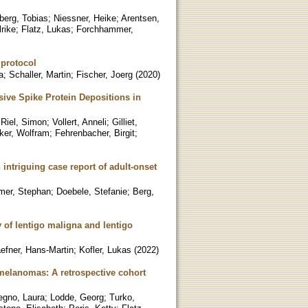
berg, Tobias
;
Niessner, Heike
;
Arentsen,
lrike
;
Flatz, Lukas
;
Forchhammer,
 protocol
a
;
Schaller, Martin
;
Fischer, Joerg
(
2020
)
ive Spike Protein Depositions in
;
Riel, Simon
;
Vollert, Anneli
;
Gilliet,
ker, Wolfram
;
Fehrenbacher, Birgit
;
intriguing case report of adult-onset
er, Stephan
;
Doebele, Stefanie
;
Berg,
of lentigo maligna and lentigo
efner, Hans-Martin
;
Kofler, Lukas
(
2022
)
melanomas: A retrospective cohort
egno, Laura
;
Lodde, Georg
;
Turko,