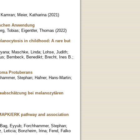
, Kamran
;
Meier, Katharina
(
2021
)
tischen Anwendung
rg, Tobias
;
Eigentler, Thomas
(
2022
)
anocytosis in childhood: A rare but
ryana
;
Maschke, Linda
;
Lohse, Judith
;
us
;
Bernbeck, Benedikt
;
Brecht, Ines B.
;
coma Protuberans
hhammer, Stephan
;
Hafner, Hans-Martin
;
seabschätzung bei melanozytären
e MAPK/ERK pathway and association
Bag, Eyyub
;
Forchhammer, Stephan
;
z, Leticia
;
Bonzheim, Irina
;
Fend, Falko