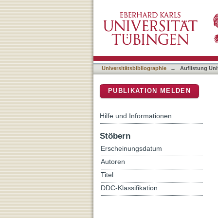
Auflistung Universitätsbi
DSpace Repositorium (Manakin b
Universitätsbibliographie
→
Auflistung Uni
PUBLIKATION MELDEN
Hilfe und Informationen
Stöbern
Erscheinungsdatum
Autoren
Titel
DDC-Klassifikation