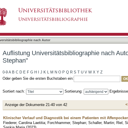
bliographie nach Autor "Forchhammer, Stephan"
asiert)
versitätsbibliographie nach Autor
Auflistung Universitätsbibliographie nach Au
Stephan"
0-9
A
B
C
D
E
F
G
H
I
J
K
L
M
N
O
P
Q
R
S
T
U
V
W
X
Y
Z
Oder geben Sie die ersten Buchstaben ein:
Sortiert nach:
Sortierung:
Ergebniss
<
Anzeige der Dokumente 21-40 von 42
Klinischer Verlauf und Diagnostik bei einem Patienten mit Affenpocke
Fiederer, Carolina Laetitia
;
Forchhammer, Stephan
;
Schaller, Martin
;
Riel, 
Saskia Maria
(
2023
)