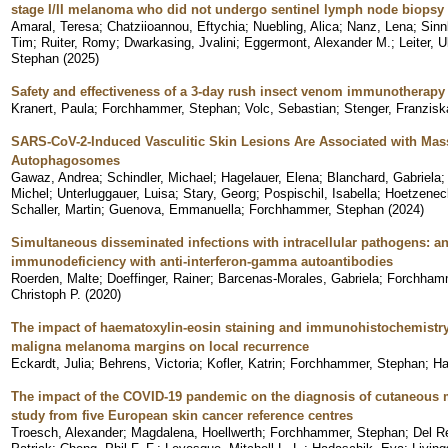
stage I/II melanoma who did not undergo sentinel lymph node biopsy
Amaral, Teresa
;
Chatziioannou, Eftychia
;
Nuebling, Alica
;
Nanz, Lena
;
Sinn
Tim
;
Ruiter, Romy
;
Dwarkasing, Jvalini
;
Eggermont, Alexander M.
;
Leiter, U
Stephan
(
2025
)
Safety and effectiveness of a 3-day rush insect venom immunotherapy
Kranert, Paula
;
Forchhammer, Stephan
;
Volc, Sebastian
;
Stenger, Franzisk
SARS-CoV-2-Induced Vasculitic Skin Lesions Are Associated with Mass
Autophagosomes
Gawaz, Andrea
;
Schindler, Michael
;
Hagelauer, Elena
;
Blanchard, Gabriela
Michel
;
Unterluggauer, Luisa
;
Stary, Georg
;
Pospischil, Isabella
;
Hoetzenec
Schaller, Martin
;
Guenova, Emmanuella
;
Forchhammer, Stephan
(
2024
)
Simultaneous disseminated infections with intracellular pathogens: an 
immunodeficiency with anti-interferon-gamma autoantibodies
Roerden, Malte
;
Doeffinger, Rainer
;
Barcenas-Morales, Gabriela
;
Forchhamm
Christoph P.
(
2020
)
The impact of haematoxylin-eosin staining and immunohistochemistry 
maligna melanoma margins on local recurrence
Eckardt, Julia
;
Behrens, Victoria
;
Kofler, Katrin
;
Forchhammer, Stephan
;
Ha
The impact of the COVID-19 pandemic on the diagnosis of cutaneous 
study from five European skin cancer reference centres
Troesch, Alexander
;
Magdalena, Hoellwerth
;
Forchhammer, Stephan
;
Del R