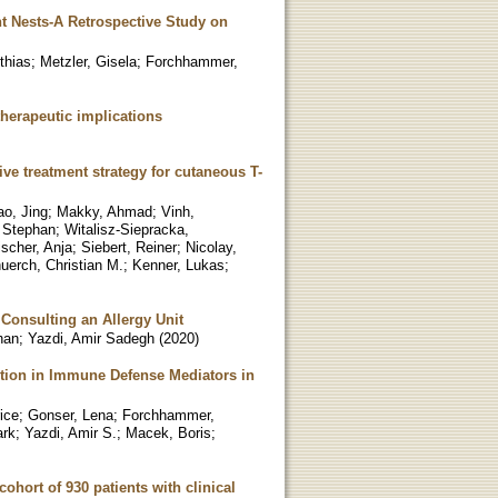
 Nests-A Retrospective Study on
thias
;
Metzler, Gisela
;
Forchhammer,
herapeutic implications
tive treatment strategy for cutaneous T-
ao, Jing
;
Makky, Ahmad
;
Vinh,
 Stephan
;
Witalisz-Siepracka,
ischer, Anja
;
Siebert, Reiner
;
Nicolay,
uerch, Christian M.
;
Kenner, Lukas
;
 Consulting an Allergy Unit
han
;
Yazdi, Amir Sadegh
(
2020
)
tion in Immune Defense Mediators in
rice
;
Gonser, Lena
;
Forchhammer,
ark
;
Yazdi, Amir S.
;
Macek, Boris
;
ohort of 930 patients with clinical