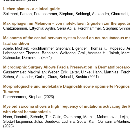
Lichen planus - a clinical guide
Solimani, Farzan
;
Forchhammer, Stephan
;
Schloegl, Alexandra
;
Ghoreschi
Makrophagen im Melanom – von molekularen Signalen zur therapeu
Chatziioannou, Eftychia
;
Aydin, Serra Atilla
;
Forchhammer, Stephan
;
Sinnbe
Melanoma of the central nervous system based on neurocutaneous mel
fatal condition
Abele, Michael
;
Forchhammer, Stephan
;
Eigentler, Thomas K.
;
Popescu, A
Lehrnbecher, Thomas
;
Behnisch, Wolfgang
;
Groll, Andreas H.
;
Jakob, Marc
Schneider, Dominik T.
(
2024
)
Micrographic Surgery Allows Fascia Preservation in Dermatofibrosar
Gassenmaier, Maximilian
;
Weber, Erik
;
Leiter, Ulrike
;
Hahn, Matthias
;
Forc
Scheu, Alexander
;
Garbe, Claus
;
Schnabl, Saskia
(
2021
)
Morphologische und molekulare Diagnostik sowie optimierte Progno
Tumoren
Forchhammer, Stephan
(
2023
)
Myeloid sarcoma shows a high frequency of mutations activating th
with clonal hematopoiesis
Nann, Dominik
;
Schade, Tim-Colin
;
Overkamp, Mathis
;
Mahmutovic, Lejla
;
Slotta-Huspenina, Julia
;
Boudova, Ludmila
;
Sotlar, Karl
;
Quintanilla-Martine
(
2025
)