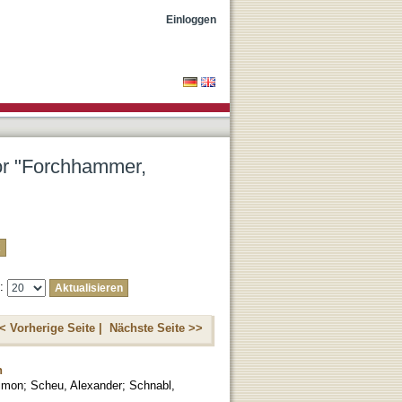
Einloggen
tor "Forchhammer,
e:
< Vorherige Seite |
Nächste Seite >>
n
Simon
;
Scheu, Alexander
;
Schnabl,