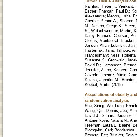
Tumor Tissue Analysis con
Rambau, Peter F.
;
Vierkant, 
Esther
;
Pharoah, Paul D.
;
Ko
Aleksandra
;
Menon, Usha
;
P
Gayther, Simon A.
;
Sharma, 
M.
;
Nelson, Gregg S.
;
Steed,
S.
;
Widschwendter, Martin
;
K
Daley, Frances
;
Coulson, Pe
Closas, Montserrat
;
Brucker, 
Jensen, Allan
;
Lubinski, Jan
;
Pasternak, Jana
;
Talhouk, Al
Francesmary
;
Ness, Roberta
Susanne K.
;
Gronwald, Jace
David D.
;
Hernandez, Brenda
Jennifer
;
Alsop, Kathryn
;
Gar
Cazorla-Jimenez, Alicia
;
Garc
Koziak, Jennifer M.
;
Brenton
Koebel, Martin
(
2018
)
Associations of obesity and
randomization analysis
Shu, Xiang
;
Wu, Lang
;
Khanka
Wang, Qin
;
Dennis, Joe
;
Miln
David J.
;
Simard, Jacques
;
E
Antonenkova, Natalia N.
;
Arn
Freeman, Laura E. Beane
;
Be
Blomqvist, Carl
;
Bogdanova, N
Broberg, Per
;
Brucker, Sara Y