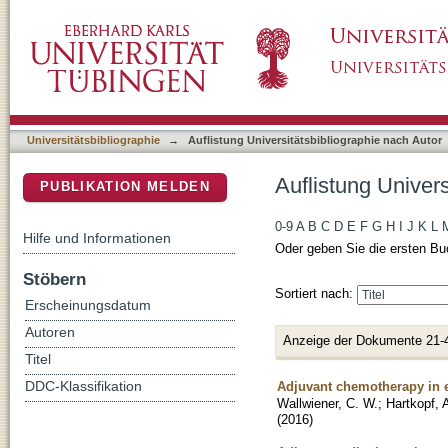
Auflistung Universitätsbibliographie nach Aut
DSpace Repositorium (Manakin basiert)
Universitätsbibliographie
→
Auflistung Universitätsbibliographie nach Autor
Auflistung Univers
PUBLIKATION MELDEN
0-9
A
B
C
D
E
F
G
H
I
J
K
L
Hilfe und Informationen
Oder geben Sie die ersten Bu
Stöbern
Sortiert nach:
Erscheinungsdatum
Autoren
Anzeige der Dokumente 21-
Titel
Adjuvant chemotherapy in e
DDC-Klassifikation
Wallwiener, C. W.
;
Hartkopf, 
(
2016
)