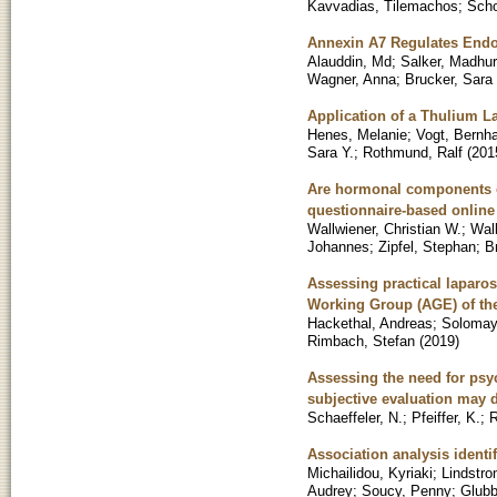
Kavvadias, Tilemachos
;
Scho
Annexin A7 Regulates Endom
Alauddin, Md
;
Salker, Madhur
Wagner, Anna
;
Brucker, Sara 
Application of a Thulium L
Henes, Melanie
;
Vogt, Bernh
Sara Y.
;
Rothmund, Ralf
(
201
Are hormonal components of
questionnaire-based online
Wallwiener, Christian W.
;
Wall
Johannes
;
Zipfel, Stephan
;
B
Assessing practical laparos
Working Group (AGE) of th
Hackethal, Andreas
;
Solomaye
Rimbach, Stefan
(
2019
)
Assessing the need for psy
subjective evaluation may 
Schaeffeler, N.
;
Pfeiffer, K.
;
R
Association analysis identif
Michailidou, Kyriaki
;
Lindstro
Audrey
;
Soucy, Penny
;
Glubb