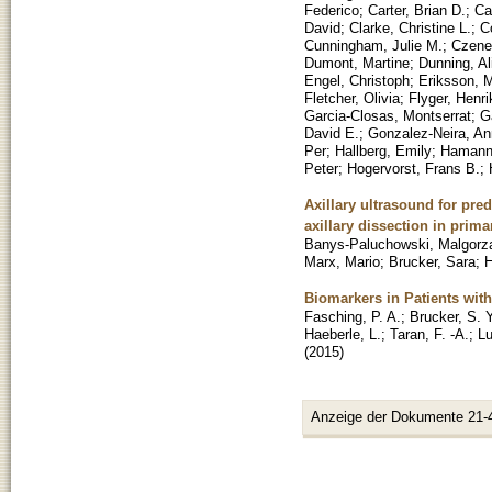
Federico
;
Carter, Brian D.
;
Ca
David
;
Clarke, Christine L.
;
C
Cunningham, Julie M.
;
Czene
Dumont, Martine
;
Dunning, Al
Engel, Christoph
;
Eriksson, M
Fletcher, Olivia
;
Flyger, Henri
Garcia-Closas, Montserrat
;
G
David E.
;
Gonzalez-Neira, A
Per
;
Hallberg, Emily
;
Hamann
Peter
;
Hogervorst, Frans B.
;
Axillary ultrasound for pred
axillary dissection in prima
Banys-Paluchowski, Malgorz
Marx, Mario
;
Brucker, Sara
;
H
Biomarkers in Patients wi
Fasching, P. A.
;
Brucker, S. Y
Haeberle, L.
;
Taran, F. -A.
;
Lu
(
2015
)
Anzeige der Dokumente 21-