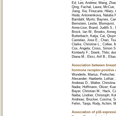
Ed
;
Lee, Andrew
;
Wang, Zha
Qing
;
Fachal, Laura
;
McCue, 
Jiang, Xia
;
Finucane, Hilary
;
Hoda
;
Antonenkova, Natalia 
Barrdahl, Myrto
;
Baynes, Car
Bernstein, Leslie
;
Blomqvist, 
Anne-Lise
;
Brand, Judith S.
;
Brock, Ian W.
;
Broeks, Anneg
Butterbach, Katja
;
Cai, Qiuyi
Castelao, Jose E.
;
Chan, Tsu
Clarke, Christine L.
;
Collee, M
Cox, Angela
;
Cross, Simon S
Kimberly F.
;
Doerk, Thilo
;
dos
Diana M.
;
Ekici, Arif B.
;
Elias
Association between breast
hormone receptor-positive e
Wunderle, Marius
;
Pretscher,
Alexander
;
Haeberle, Lothar
;
Andreas D.
;
Walter, Christina
Nadia
;
Hoffmann, Oliver
;
Kue
Bayer, Christian M.
;
Hack, Ca
Naiba
;
Lindner, Christoph
;
Kol
Andreas
;
Brucker, Cosima
;
S
Fehm, Tanja
;
Rody, Achim
;
M
Association of p16 express