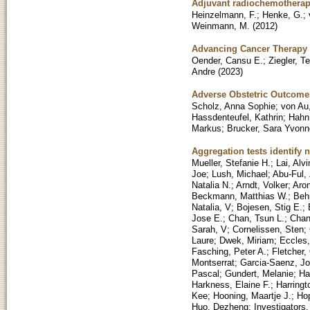
Adjuvant radiochemotherapy 
Heinzelmann, F.
;
Henke, G.
;
Weinmann, M.
(
2012
)
Advancing Cancer Therapy P
Oender, Cansu E.
;
Ziegler, T
Andre
(
2023
)
Adverse Obstetric Outcomes
Scholz, Anna Sophie
;
von Au
Hassdenteufel, Kathrin
;
Hahn
Markus
;
Brucker, Sara Yvonn
Aggregation tests identify 
Mueller, Stefanie H.
;
Lai, Alv
Joe
;
Lush, Michael
;
Abu-Ful,
Natalia N.
;
Arndt, Volker
;
Aron
Beckmann, Matthias W.
;
Beh
Natalia, V
;
Bojesen, Stig E.
;
Jose E.
;
Chan, Tsun L.
;
Chan
Sarah, V
;
Cornelissen, Sten
;
Laure
;
Dwek, Miriam
;
Eccles,
Fasching, Peter A.
;
Fletcher, 
Montserrat
;
Garcia-Saenz, Jo
Pascal
;
Gundert, Melanie
;
Ha
Harkness, Elaine F.
;
Harringt
Kee
;
Hooning, Maartje J.
;
Hop
Huo, Dezheng
;
Investigators