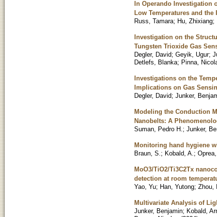
In Operando Investigation
Low Temperatures and the I
Russ, Tamara
;
Hu, Zhixiang
;
Investigation on the Struc
Tungsten Trioxide Gas Sens
Degler, David
;
Geyik, Ugur
;
J
Detlefs, Blanka
;
Pinna, Nicol
Investigations on the Tempe
Implications on Gas Sensi
Degler, David
;
Junker, Benja
Modeling the Conduction M
Nanobelts: A Phenomenolog
Suman, Pedro H.
;
Junker, Be
Monitoring hand hygiene wi
Braun, S.
;
Kobald, A.
;
Oprea,
MoO3/TiO2/Ti3C2Tx nanocomp
detection at room temperat
Yao, Yu
;
Han, Yutong
;
Zhou, 
Multivariate Analysis of L
Junker, Benjamin
;
Kobald, Ar