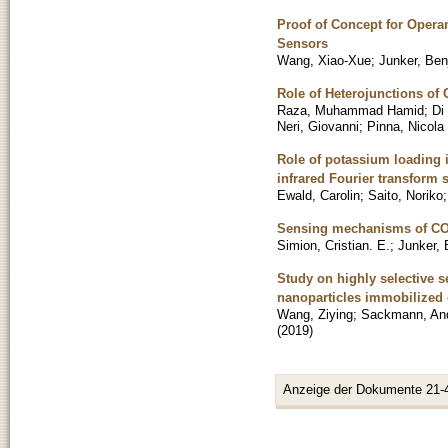
Proof of Concept for Opera
Sensors
Wang, Xiao-Xue
;
Junker, Ben
Role of Heterojunctions of 
Raza, Muhammad Hamid
;
Di
Neri, Giovanni
;
Pinna, Nicola
Role of potassium loading 
infrared Fourier transform 
Ewald, Carolin
;
Saito, Noriko
Sensing mechanisms of CO 
Simion, Cristian. E.
;
Junker, 
Study on highly selective 
nanoparticles immobilized
Wang, Ziying
;
Sackmann, An
(
2019
)
Anzeige der Dokumente 21-