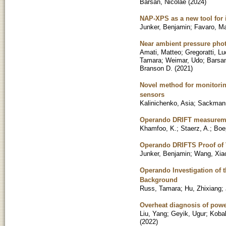
Barsan, Nicolae
(
2024
)
NAP-XPS as a new tool for 
Junker, Benjamin
;
Favaro, M
Near ambient pressure phot
Amati, Matteo
;
Gregoratti, L
Tamara
;
Weimar, Udo
;
Barsan
Branson D.
(
2021
)
Novel method for monitorin
sensors
Kalinichenko, Asia
;
Sackmann
Operando DRIFT measureme
Khamfoo, K.
;
Staerz, A.
;
Boe
Operando DRIFTS Proof of V
Junker, Benjamin
;
Wang, Xia
Operando Investigation of 
Background
Russ, Tamara
;
Hu, Zhixiang
;
Overheat diagnosis of powe
Liu, Yang
;
Geyik, Ugur
;
Kobal
(
2022
)