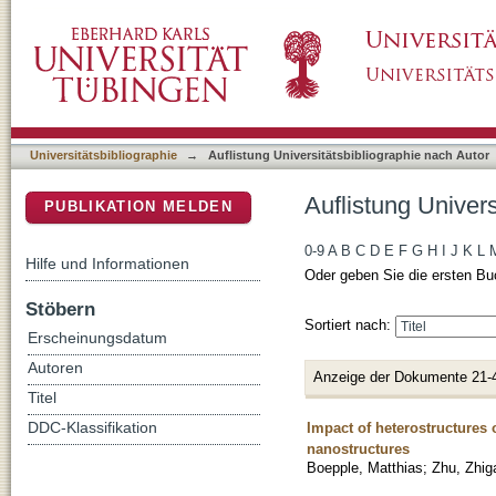
Auflistung Universitätsbibliographie nach Aut
DSpace Repositorium (Manakin basiert)
Universitätsbibliographie
→
Auflistung Universitätsbibliographie nach Autor
Auflistung Univer
PUBLIKATION MELDEN
0-9
A
B
C
D
E
F
G
H
I
J
K
L
Hilfe und Informationen
Oder geben Sie die ersten Bu
Stöbern
Sortiert nach:
Erscheinungsdatum
Autoren
Anzeige der Dokumente 21-
Titel
Impact of heterostructures
DDC-Klassifikation
nanostructures
Boepple, Matthias
;
Zhu, Zhig