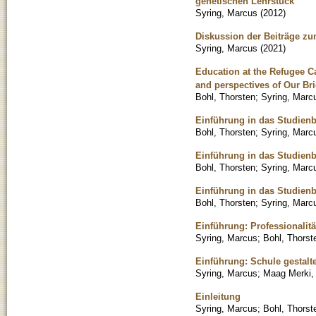
genetischen Lehrstück
Syring, Marcus
(
2012
)
Diskussion der Beiträge zu
Syring, Marcus
(
2021
)
Education at the Refugee C
and perspectives of Our Br
Bohl, Thorsten
;
Syring, Marc
Einführung in das Studien
Bohl, Thorsten
;
Syring, Marc
Einführung in das Studien
Bohl, Thorsten
;
Syring, Marc
Einführung in das Studien
Bohl, Thorsten
;
Syring, Marc
Einführung: Professionalitä
Syring, Marcus
;
Bohl, Thorst
Einführung: Schule gestalt
Syring, Marcus
;
Maag Merki, 
Einleitung
Syring, Marcus
;
Bohl, Thorst