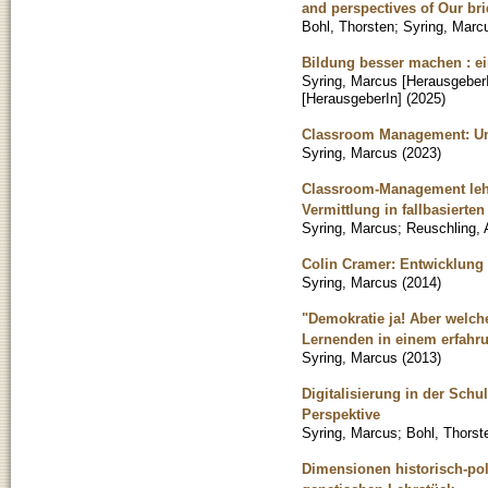
and perspectives of Our br
Bohl, Thorsten
;
Syring, Marc
Bildung besser machen : ein
Syring, Marcus [Herausgeber
[HerausgeberIn]
(
2025
)
Classroom Management: Unte
Syring, Marcus
(
2023
)
Classroom-Management lehr
Vermittlung in fallbasierte
Syring, Marcus
;
Reuschling,
Colin Cramer: Entwicklung v
Syring, Marcus
(
2014
)
"Demokratie ja! Aber welch
Lernenden in einem erfahru
Syring, Marcus
(
2013
)
Digitalisierung in der Sch
Perspektive
Syring, Marcus
;
Bohl, Thorst
Dimensionen historisch-po