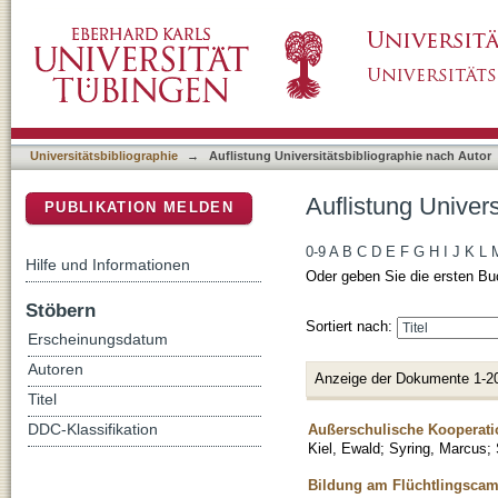
Auflistung Universitätsbibliographie nach Au
DSpace Repositorium (Manakin basiert)
Universitätsbibliographie
→
Auflistung Universitätsbibliographie nach Autor
Auflistung Univer
PUBLIKATION MELDEN
0-9
A
B
C
D
E
F
G
H
I
J
K
L
Hilfe und Informationen
Oder geben Sie die ersten Bu
Stöbern
Sortiert nach:
Erscheinungsdatum
Autoren
Anzeige der Dokumente 1-2
Titel
Außerschulische Kooperati
DDC-Klassifikation
Kiel, Ewald
;
Syring, Marcus
;
Bildung am Flüchtlingscamp