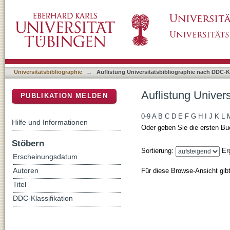
Auflistung Universitätsbibliographie nach DD
DSpace Repositorium (Manakin basiert)
Universitätsbibliographie
→
Auflistung Universitätsbibliographie nach DDC-Kl
Auflistung Univer
PUBLIKATION MELDEN
0-9
A
B
C
D
E
F
G
H
I
J
K
L
Hilfe und Informationen
Oder geben Sie die ersten Bu
Stöbern
Sortierung:
Er
Erscheinungsdatum
Für diese Browse-Ansicht gib
Autoren
Titel
DDC-Klassifikation