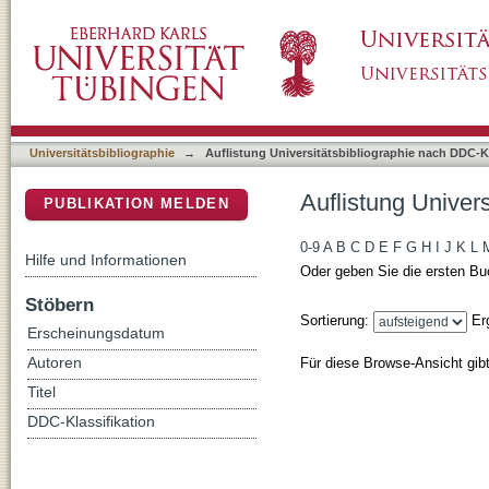
Auflistung Universitätsbibliographie nach DD
DSpace Repositorium (Manakin basiert)
Universitätsbibliographie
→
Auflistung Universitätsbibliographie nach DDC-Kl
Auflistung Univer
PUBLIKATION MELDEN
0-9
A
B
C
D
E
F
G
H
I
J
K
L
Hilfe und Informationen
Oder geben Sie die ersten Bu
Stöbern
Sortierung:
Er
Erscheinungsdatum
Für diese Browse-Ansicht gib
Autoren
Titel
DDC-Klassifikation