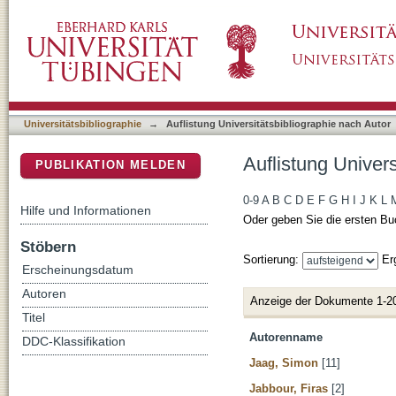
Auflistung Universitätsbibliographie nach Aut
DSpace Repositorium (Manakin basiert)
Universitätsbibliographie
→
Auflistung Universitätsbibliographie nach Autor
Auflistung Univers
PUBLIKATION MELDEN
0-9
A
B
C
D
E
F
G
H
I
J
K
L
Hilfe und Informationen
Oder geben Sie die ersten Bu
Stöbern
Sortierung:
Er
Erscheinungsdatum
Autoren
Anzeige der Dokumente 1-2
Titel
Autorenname
DDC-Klassifikation
Jaag, Simon
[11]
Jabbour, Firas
[2]