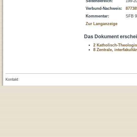
Seitenbereich:
199-2
Verbund-Nachweis:
87738
Kommentar:
SFB 9
Zur Langanzeige
Das Dokument erschein
2 Katholisch-Theologis
8 Zentrale, interfakult
Kontakt