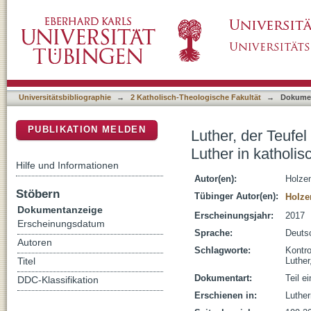
Luther, der Teufel oder: Luther, das Werkzeug
DSpace Repositorium (Manakin basiert)
Kontroverspredigten um 1600
Universitätsbibliographie
→
2 Katholisch-Theologische Fakultät
→
Dokume
PUBLIKATION MELDEN
Luther, der Teufe
Luther in katholi
Hilfe und Informationen
Autor(en):
Holze
Stöbern
Tübinger Autor(en):
Holze
Dokumentanzeige
Erscheinungsjahr:
2017
Erscheinungsdatum
Sprache:
Deuts
Autoren
Schlagworte:
Kontro
Luther
Titel
Dokumentart:
Teil e
DDC-Klassifikation
Erschienen in:
Luther