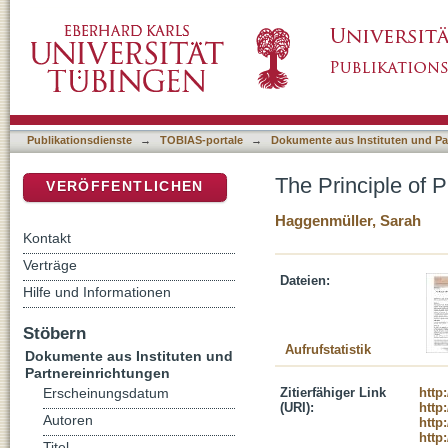
The Principle of Proportionality and the Eur
DSpace Repositorium (Manakin basiert)
Publikationsdienste
→
TOBIAS-portale
→
Dokumente aus Instituten und Pa
The Principle of 
VERÖFFENTLICHEN
Haggenmüller, Sarah
Kontakt
Verträge
Dateien:
Hilfe und Informationen
Stöbern
Aufrufstatistik
Dokumente aus Instituten und
Partnereinrichtungen
Zitierfähiger Link
http
Erscheinungsdatum
(URI):
http
Autoren
http
http
Titel