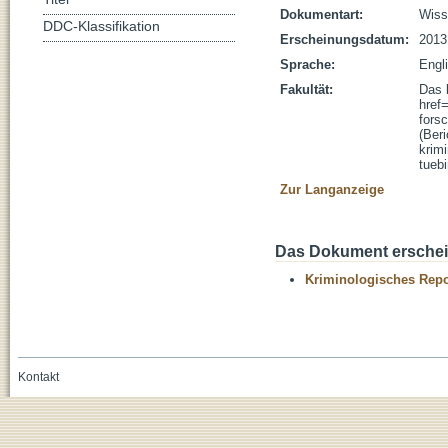
Dokumentart:
Wisse
DDC-Klassifikation
Erscheinungsdatum:
2013
Sprache:
Engl
Fakultät:
Das 
href
fors
(Beri
krim
tueb
Zur Langanzeige
Das Dokument erschein
Kriminologisches Repo
Kontakt