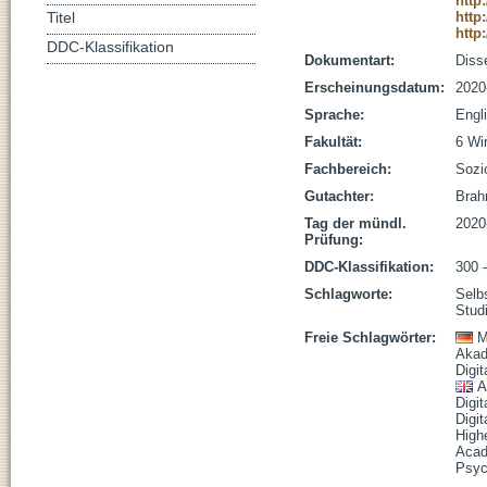
http
http
Titel
http
DDC-Klassifikation
Dokumentart:
Disse
Erscheinungsdatum:
2020
Sprache:
Engl
Fakultät:
6 Wi
Fachbereich:
Sozi
Gutachter:
Brahm
Tag der mündl.
2020
Prüfung:
DDC-Klassifikation:
300 
Schlagworte:
Selb
Stud
Freie Schlagwörter:
M
Akad
Digi
A
Digi
Digit
High
Acad
Psyc