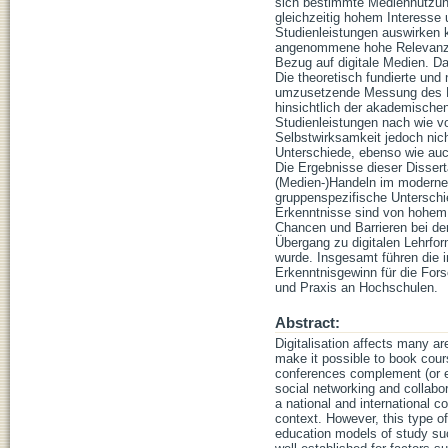
sich bestimmte Mediennutzung
gleichzeitig hohem Interesse 
Studienleistungen auswirken 
angenommene hohe Relevanz d
Bezug auf digitale Medien. D
Die theoretisch fundierte und
umzusetzende Messung des K
hinsichtlich der akademische
Studienleistungen nach wie vo
Selbstwirksamkeit jedoch nich
Unterschiede, ebenso wie au
Die Ergebnisse dieser Disser
(Medien-)Handeln im modernen
gruppenspezifische Unterschi
Erkenntnisse sind von hohem p
Chancen und Barrieren bei der
Übergang zu digitalen Lehrfo
wurde. Insgesamt führen die 
Erkenntnisgewinn für die Fors
und Praxis an Hochschulen.
Abstract:
Digitalisation affects many ar
make it possible to book cour
conferences complement (or e
social networking and collabor
a national and international c
context. However, this type of
education models of study su