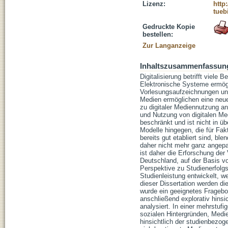
Lizenz:
http
tueb
Gedruckte Kopie
bestellen:
Zur Langanzeige
Inhaltszusammenfassun
Digitalisierung betrifft viel
Elektronische Systeme ermögl
Vorlesungsaufzeichnungen und
Medien ermöglichen eine neue
zu digitaler Mediennutzung an
und Nutzung von digitalen Med
beschränkt und ist nicht in ü
Modelle hingegen, die für Fak
bereits gut etabliert sind, bl
daher nicht mehr ganz angepa
ist daher die Erforschung de
Deutschland, auf der Basis vo
Perspektive zu Studienerfolgs
Studienleistung entwickelt, 
dieser Dissertation werden di
wurde ein geeignetes Fragebo
anschließend explorativ hinsi
analysiert. In einer mehrstu
sozialen Hintergründen, Medi
hinsichtlich der studienbezog