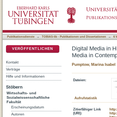
Digital Media in Higher Education – The Use
DSpace Repositorium (Manakin basiert)
University Studies
Publikationsdienste
→
TOBIAS-lib - Publikationen und Dissertationen
→
6 
Digital Media in 
VERÖFFENTLICHEN
Media in Contempo
Kontakt
Pumptow, Marina Isabel
Verträge
Hilfe und Informationen
Dateien:
Stöbern
Wirtschafts- und
Sozialwissenschaftliche
Aufrufstatistik
Fakultät
Erscheinungsdatum
Zitierfähiger Link
http
(URI):
http
Autoren