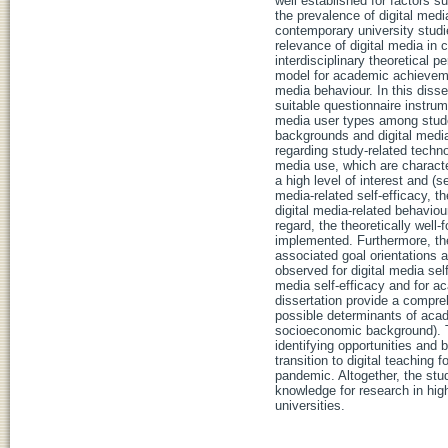
well established for factors s
the prevalence of digital medi
contemporary university studie
relevance of digital media in
interdisciplinary theoretical 
model for academic achieveme
media behaviour. In this disse
suitable questionnaire instru
media user types among student
backgrounds and digital medi
regarding study-related techno
media use, which are characte
a high level of interest and 
media-related self-efficacy, t
digital media-related behaviour
regard, the theoretically well
implemented. Furthermore, the
associated goal orientations
observed for digital media sel
media self-efficacy and for ac
dissertation provide a compre
possible determinants of acad
socioeconomic background). Th
identifying opportunities and b
transition to digital teachin
pandemic. Altogether, the studi
knowledge for research in high
universities.