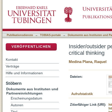
Insider/outsider perspectives on a divide : the
DSpace Repositorium (Manakin basiert)
Publikationsdienste
→
TOBIAS-portale
→
Dokumente aus Instituten und Pa
Insider/outsider p
VERÖFFENTLICHEN
critical thinking
Kontakt
Medina Plana, Raquel
Verträge
Hilfe und Informationen
Dateien:
Stöbern
Dokumente aus Instituten und
Partnereinrichtungen
Aufrufstatistik
Erscheinungsdatum
Zitierfähiger Link (URI):
ht
Autoren
ht
Titel