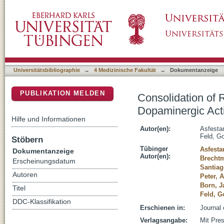
Consolidation of Reward Memory during Sle
DSpace Repositorium (Manakin basiert)
Universitätsbibliographie
→
4 Medizinische Fakultät
→
Dokumentanzeige
PUBLIKATION MELDEN
Consolidation of
Dopaminergic Acti
Hilfe und Informationen
Autor(en):
Asfestan
Feld, G
Stöbern
Tübinger
Asfesta
Dokumentanzeige
Autor(en):
Brechtm
Erscheinungsdatum
Santiag
Autoren
Peter, 
Born, J
Titel
Feld, G
DDC-Klassifikation
Erschienen in:
Journal 
Verlagsangabe:
Mit Pre