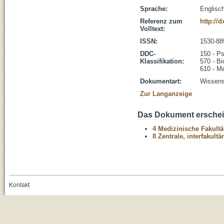
Sprache:
Englisc
Referenz zum
http://
Volltext:
ISSN:
1530-88
DDC-
150 - P
Klassifikation:
570 - Bi
610 - M
Dokumentart:
Wissensc
Zur Langanzeige
Das Dokument erschein
4 Medizinische Fakultä
8 Zentrale, interfakult
Kontakt