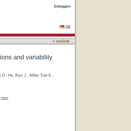
cortical areas
Einloggen
« zurück
ons and variability
i D.
;
He, Biyu J.
;
Miller, Earl K.
;
07983