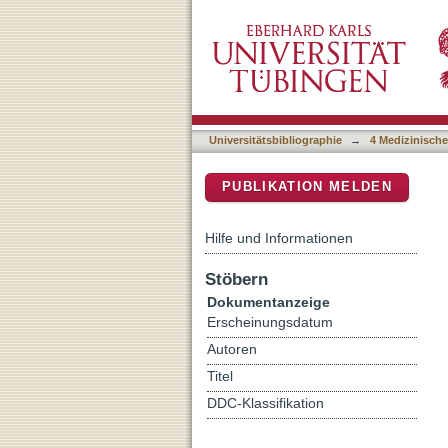
Task-evoked activity quenc
DSpace Repositorium (Manakin b
Universitätsbibliographie
→
4 Medizinische
PUBLIKATION MELDEN
Hilfe und Informationen
Stöbern
Dokumentanzeige
Erscheinungsdatum
Autoren
Titel
DDC-Klassifikation