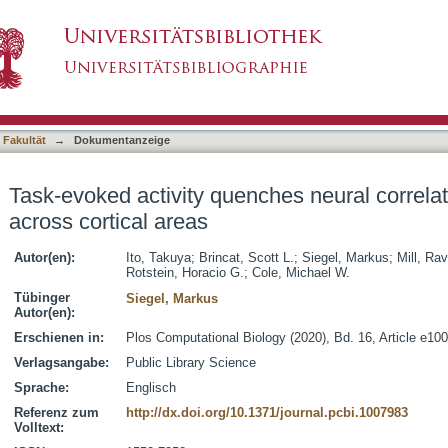
hes neural correlations and variability across 
asiert)
 Fakultät
→
Dokumentanzeige
Task-evoked activity quenches neural correlati
across cortical areas
Autor(en):
Ito, Takuya
;
Brincat, Scott L.
;
Siegel, Markus
;
Mill, Rav
Rotstein, Horacio G.
;
Cole, Michael W.
Tübinger
Siegel, Markus
Autor(en):
Erschienen in:
Plos Computational Biology (2020), Bd. 16, Article e10
Verlagsangabe:
Public Library Science
Sprache:
Englisch
Referenz zum
http://dx.doi.org/10.1371/journal.pcbi.1007983
Volltext: