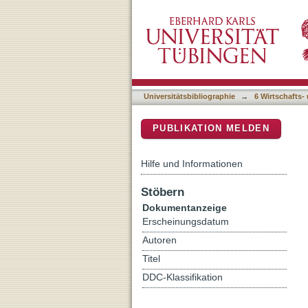
Weight stigma experiences 
DSpace Repositorium (Manakin b
Universitätsbibliographie
→
6 Wirtschafts-
PUBLIKATION MELDEN
Hilfe und Informationen
Stöbern
Dokumentanzeige
Erscheinungsdatum
Autoren
Titel
DDC-Klassifikation