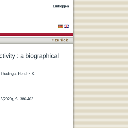
ysis
Einloggen
« zurück
ivity : a biographical
;
Thedinga, Hendrik K.
13(2020), S. 386-402