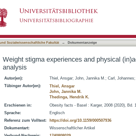
and physical (in)activity : a biographical anal
asiert)
 und Sozialwissenschaftliche Fakultät
→
Dokumentanzeige
Weight stigma experiences and physical (in)act
analysis
Autor(en):
Thiel, Ansgar
;
John, Jannika M.
;
Carl, Johannes
Tübinger Autor(en):
Thiel, Ansgar
John, Jannika M.
Thedinga, Hendrik K.
Erschienen in:
Obesity facts - Basel : Karger, 2008 (2020), Bd. 
Sprache:
Englisch
Referenz zum Volltext:
https://doi.org/10.1159/000507936
Dokumentart:
Wissenschaftlicher Artikel
Verbund-Nachweis:
1740808029