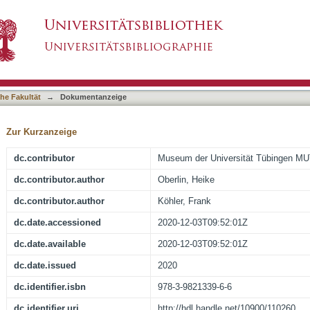
 Sanskrit-Handschriften aus der Sammlung H
asiert)
namigen Ausstellung im Museum Alte Kulturen 
T auf Schloss Hohentübingen
he Fakultät
→
Dokumentanzeige
Zur Kurzanzeige
dc.contributor
Museum der Universität Tübingen M
dc.contributor.author
Oberlin, Heike
dc.contributor.author
Köhler, Frank
dc.date.accessioned
2020-12-03T09:52:01Z
dc.date.available
2020-12-03T09:52:01Z
dc.date.issued
2020
dc.identifier.isbn
978-3-9821339-6-6
dc.identifier.uri
http://hdl.handle.net/10900/110260