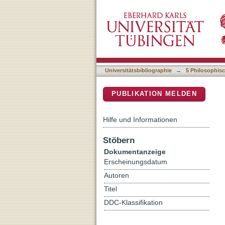
Die 1000 Namen Vishnus :
DSpace Repositorium (Manakin b
; Begleitband zur gleich
Universität Tübingen MU
Universitätsbibliographie
→
5 Philosophisc
PUBLIKATION MELDEN
Hilfe und Informationen
Stöbern
Dokumentanzeige
Erscheinungsdatum
Autoren
Titel
DDC-Klassifikation