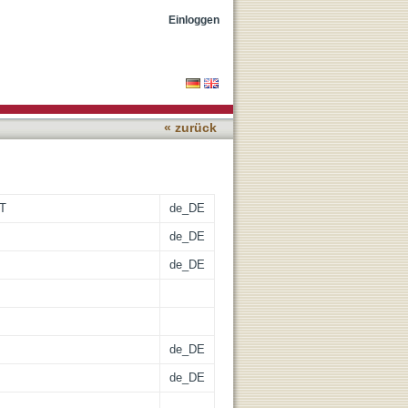
eide und Wolfgang Voelter
Einloggen
des Museums der
« zurück
UT
de_DE
de_DE
de_DE
de_DE
de_DE