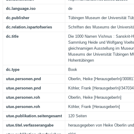
dc.language.iso
de
dc.publisher
Tübingen Museum der Universität Tü
dc.relation.ispartofseries
Schriften des Museums der Universit
dc.title
Die 1000 Namen Vishnus : Sanskrit-H
Sammlung Heide und Wolfgang Voelter
gleichnamigen Ausstellung im Museum
Museums der Universität Tübingen M
Hohentübingen
dc.type
Book
utue.personen.pnd
Oberlin, Heike [HerausgeberIn]/3008
utue.personen.pnd
Köhler, Frank [HerausgeberIn]/34703
utue.personen.roh
Oberlin, Heike [HerausgeberIn]
utue.personen.roh
Köhler, Frank [HerausgeberIn]
utue.publikation.seitengesamt
120 Seiten
utue.titel.verfasserangabe
herausgegeben von Heike Oberlin und