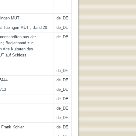
bingen MUT
de_DE
ät Tübingen MUT ; Band 20
de_DE
andschriften aus der
de_DE
 ; Begleitband zur
 Alte Kulturen des
UT auf Schloss
de_DE
17444
de_DE
4713
de_DE
de_DE
de_DE
de_DE
 Frank Köhler
de_DE