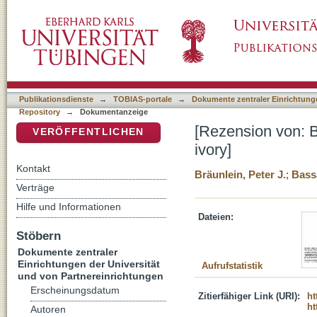
[Rezension von: Bassani, Ezio, Africa and the
DSpace Repositorium (Manakin basiert)
Publikationsdienste
→
TOBIAS-portale
→
Dokumente zentraler Einrichtunge
Repository
→
Dokumentanzeige
[Rezension von: Ba
VERÖFFENTLICHEN
ivory]
Kontakt
Bräunlein, Peter J.
;
Bass
Verträge
Hilfe und Informationen
Dateien:
Stöbern
Dokumente zentraler
Einrichtungen der Universität
Aufrufstatistik
und von Partnereinrichtungen
Erscheinungsdatum
Zitierfähiger Link (URI):
ht
ht
Autoren