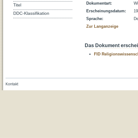
Dokumentart:
Wi
Titel
Erscheinungsdatum:
19
DDC-Klassifikation
Sprache:
De
Zur Langanzeige
Das Dokument erschein
FID Religionswissensch
Kontakt