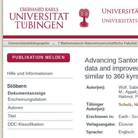
Advancing Santorini's tephrostratigraphy: N
DSpace Repositorium (Manakin basiert)
terrestrial tephra correlations for the past sim
Universitätsbibliographie
→
7 Mathematisch-Naturwissenschaftliche Fakultät
PUBLIKATION MELDEN
Advancing Santori
data and improved 
Hilfe und Informationen
similar to 360 kyr
Stöbern
Autor(en):
Wulf, Sabi
M.
;
Appelt
Dokumentanzeige
Hartmut
;
P
Erscheinungsdatum
Tübinger
Schulz, H
Autoren
Autor(en):
Titel
Erschienen in:
Earth - Sc
DDC-Klassifikation
Verlagsangabe:
Elsevier
Sprache:
Englisch