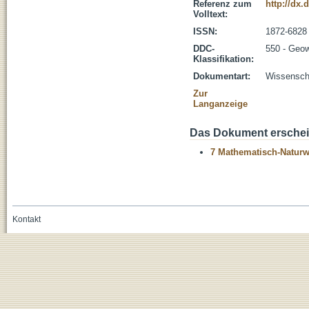
Referenz zum
http://dx.
Volltext:
ISSN:
1872-6828
DDC-
550 - Geo
Klassifikation:
Dokumentart:
Wissenscha
Zur
Langanzeige
Das Dokument erschein
7 Mathematisch-Naturwi
Kontakt