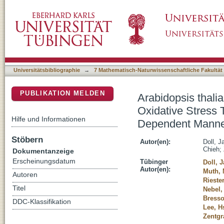
Arabidopsis thaliana WRKY25 Transcription 
DSpace Repositorium (Manakin basiert)
Regulates Senescence in a Redox-Depende
Universitätsbibliographie
→
7 Mathematisch-Naturwissenschaftliche Fakultät
PUBLIKATION MELDEN
Arabidopsis thal
Oxidative Stress
Hilfe und Informationen
Dependent Mann
Stöbern
Autor(en):
Doll, J
Chieh
;
Dokumentanzeige
Erscheinungsdatum
Tübinger
Doll, 
Autor(en):
Muth, 
Autoren
Rieste
Titel
Nebel,
Bresso
DDC-Klassifikation
Lee, H
Zentgra