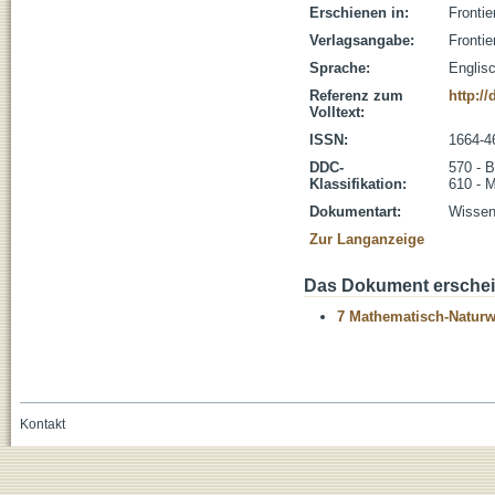
Erschienen in:
Frontie
Verlagsangabe:
Fronti
Sprache:
Englis
Referenz zum
http:/
Volltext:
ISSN:
1664-4
DDC-
570 - B
Klassifikation:
610 - 
Dokumentart:
Wissens
Zur Langanzeige
Das Dokument erschein
7 Mathematisch-Naturwi
Kontakt