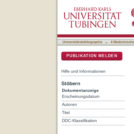
Deep-intronic variants i
DSpace Repositorium (Manakin b
Universitätsbibliographie
→
4 Medizinische
PUBLIKATION MELDEN
Hilfe und Informationen
Stöbern
Dokumentanzeige
Erscheinungsdatum
Autoren
Titel
DDC-Klassifikation