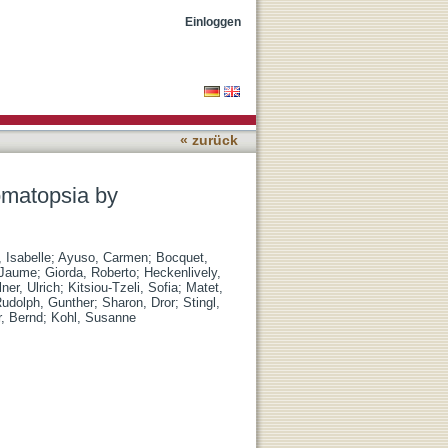
tivation
Einloggen
« zurück
omatopsia by
 Isabelle
;
Ayuso, Carmen
;
Bocquet,
 Jaume
;
Giorda, Roberto
;
Heckenlively,
lner, Ulrich
;
Kitsiou-Tzeli, Sofia
;
Matet,
udolph, Gunther
;
Sharon, Dror
;
Stingl,
r, Bernd
;
Kohl, Susanne