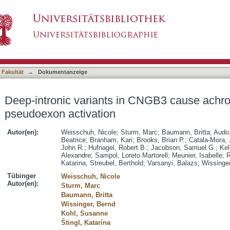
n CNGB3 cause achromatopsia by pseudoexon ac
asiert)
 Fakultät
→
Dokumentanzeige
Deep-intronic variants in CNGB3 cause achr
pseudoexon activation
Autor(en):
Weisschuh, Nicole
;
Sturm, Marc
;
Baumann, Britta
;
Audo,
Beatrice
;
Branham, Kari
;
Brooks, Brian P.
;
Catala-Mora,
John R.
;
Hufnagel, Robert B.
;
Jacobson, Samuel G.
;
Kel
Alexandre
;
Sampol, Loreto Martorell
;
Meunier, Isabelle
;
R
Katarina
;
Streubel, Berthold
;
Varsanyi, Balazs
;
Wissinge
Tübinger
Weisschuh, Nicole
Autor(en):
Sturm, Marc
Baumann, Britta
Wissinger, Bernd
Kohl, Susanne
Štingl, Katarína