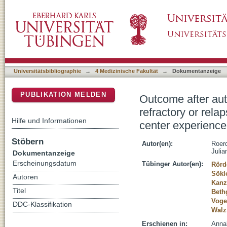
Outcome after autologous stem cell transplan
DSpace Repositorium (Manakin basiert)
lymphoma-a long-term follow-up single cente
Universitätsbibliographie
→
4 Medizinische Fakultät
→
Dokumentanzeige
PUBLIKATION MELDEN
Outcome after aut
refractory or rel
Hilfe und Informationen
center experience
Stöbern
Autor(en):
Roer
Julia
Dokumentanzeige
Erscheinungsdatum
Tübinger Autor(en):
Rörd
Sökle
Autoren
Kanz
Titel
Beth
Voge
DDC-Klassifikation
Walz
Erschienen in:
Annal