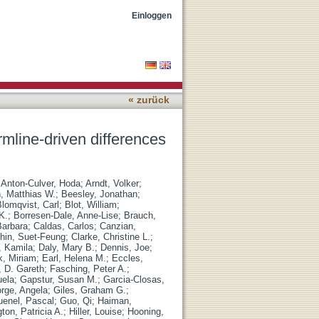
n breast cancer prognosis
Einloggen
« zurück
rmline-driven differences
;
Anton-Culver, Hoda
;
Arndt, Volker
;
 Matthias W.
;
Beesley, Jonathan
;
lomqvist, Carl
;
Blot, William
;
K.
;
Borresen-Dale, Anne-Lise
;
Brauch,
Barbara
;
Caldas, Carlos
;
Canzian,
hin, Suet-Feung
;
Clarke, Christine L.
;
, Kamila
;
Daly, Mary B.
;
Dennis, Joe
;
, Miriam
;
Earl, Helena M.
;
Eccles,
 D. Gareth
;
Fasching, Peter A.
;
ela
;
Gapstur, Susan M.
;
Garcia-Closas,
rge, Angela
;
Giles, Graham G.
;
enel, Pascal
;
Guo, Qi
;
Haiman,
gton, Patricia A.
;
Hiller, Louise
;
Hooning,