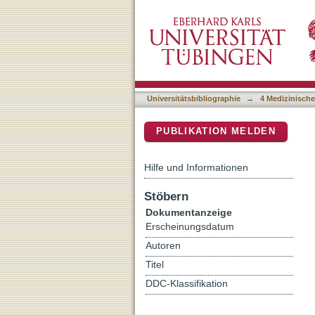
A network analysis to iden
DSpace Repositorium (Manakin b
Universitätsbibliographie
→
4 Medizinische
PUBLIKATION MELDEN
Hilfe und Informationen
Stöbern
Dokumentanzeige
Erscheinungsdatum
Autoren
Titel
DDC-Klassifikation