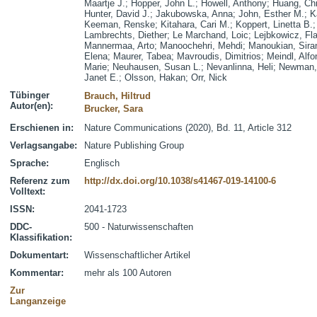
Maartje J.
;
Hopper, John L.
;
Howell, Anthony
;
Huang, Ch
Hunter, David J.
;
Jakubowska, Anna
;
John, Esther M.
;
K
Keeman, Renske
;
Kitahara, Cari M.
;
Koppert, Linetta B.
Lambrechts, Diether
;
Le Marchand, Loic
;
Lejbkowicz, Fl
Mannermaa, Arto
;
Manoochehri, Mehdi
;
Manoukian, Sira
Elena
;
Maurer, Tabea
;
Mavroudis, Dimitrios
;
Meindl, Alfo
Marie
;
Neuhausen, Susan L.
;
Nevanlinna, Heli
;
Newman, 
Janet E.
;
Olsson, Hakan
;
Orr, Nick
Tübinger
Brauch, Hiltrud
Autor(en):
Brucker, Sara
Erschienen in:
Nature Communications (2020), Bd. 11, Article 312
Verlagsangabe:
Nature Publishing Group
Sprache:
Englisch
Referenz zum
http://dx.doi.org/10.1038/s41467-019-14100-6
Volltext:
ISSN:
2041-1723
DDC-
500 - Naturwissenschaften
Klassifikation:
Dokumentart:
Wissenschaftlicher Artikel
Kommentar:
mehr als 100 Autoren
Zur
Langanzeige