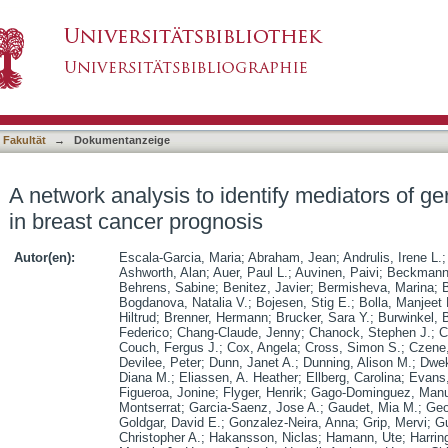
tify mediators of germline-driven differences i
asiert)
 Fakultät
→
Dokumentanzeige
A network analysis to identify mediators of ge
in breast cancer prognosis
Autor(en):
Escala-Garcia, Maria
;
Abraham, Jean
;
Andrulis, Irene L.
Ashworth, Alan
;
Auer, Paul L.
;
Auvinen, Paivi
;
Beckmann,
Behrens, Sabine
;
Benitez, Javier
;
Bermisheva, Marina
;
B
Bogdanova, Natalia V.
;
Bojesen, Stig E.
;
Bolla, Manjeet 
Hiltrud
;
Brenner, Hermann
;
Brucker, Sara Y.
;
Burwinkel, 
Federico
;
Chang-Claude, Jenny
;
Chanock, Stephen J.
;
C
Couch, Fergus J.
;
Cox, Angela
;
Cross, Simon S.
;
Czene
Devilee, Peter
;
Dunn, Janet A.
;
Dunning, Alison M.
;
Dwek
Diana M.
;
Eliassen, A. Heather
;
Ellberg, Carolina
;
Evans,
Figueroa, Jonine
;
Flyger, Henrik
;
Gago-Dominguez, Manu
Montserrat
;
Garcia-Saenz, Jose A.
;
Gaudet, Mia M.
;
Geo
Goldgar, David E.
;
Gonzalez-Neira, Anna
;
Grip, Mervi
;
Gu
Christopher A.
;
Hakansson, Niclas
;
Hamann, Ute
;
Harrin