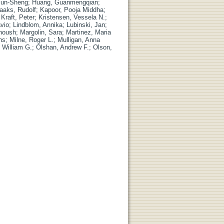
iun-Sheng
;
Huang, Guanmengqian
;
aaks, Rudolf
;
Kapoor, Pooja Middha
;
;
Kraft, Peter
;
Kristensen, Vessela N.
;
avio
;
Lindblom, Annika
;
Lubinski, Jan
;
noush
;
Margolin, Sara
;
Martinez, Maria
ns
;
Milne, Roger L.
;
Mulligan, Anna
William G.
;
Olshan, Andrew F.
;
Olson,