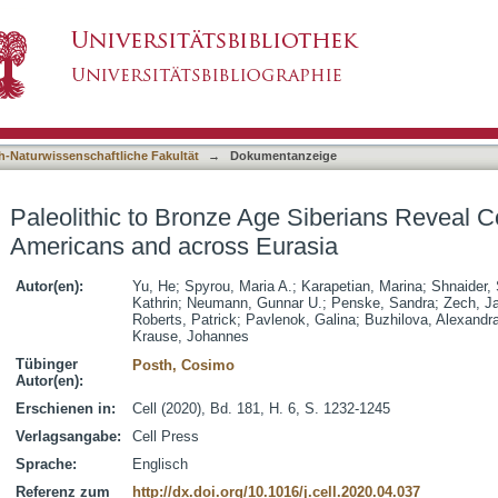
 Siberians Reveal Connections with First Amer
asiert)
h-Naturwissenschaftliche Fakultät
→
Dokumentanzeige
Paleolithic to Bronze Age Siberians Reveal Co
Americans and across Eurasia
Autor(en):
Yu, He
;
Spyrou, Maria A.
;
Karapetian, Marina
;
Shnaider,
Kathrin
;
Neumann, Gunnar U.
;
Penske, Sandra
;
Zech, J
Roberts, Patrick
;
Pavlenok, Galina
;
Buzhilova, Alexandr
Krause, Johannes
Tübinger
Posth, Cosimo
Autor(en):
Erschienen in:
Cell (2020), Bd. 181, H. 6, S. 1232-1245
Verlagsangabe:
Cell Press
Sprache:
Englisch
Referenz zum
http://dx.doi.org/10.1016/j.cell.2020.04.037