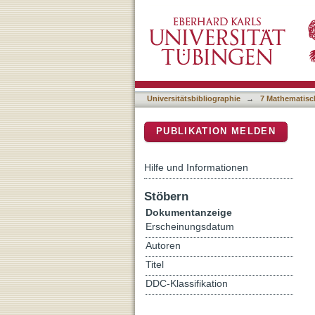
Paleolithic to Bronze Age
DSpace Repositorium (Manakin b
Universitätsbibliographie
→
7 Mathematisc
PUBLIKATION MELDEN
Hilfe und Informationen
Stöbern
Dokumentanzeige
Erscheinungsdatum
Autoren
Titel
DDC-Klassifikation