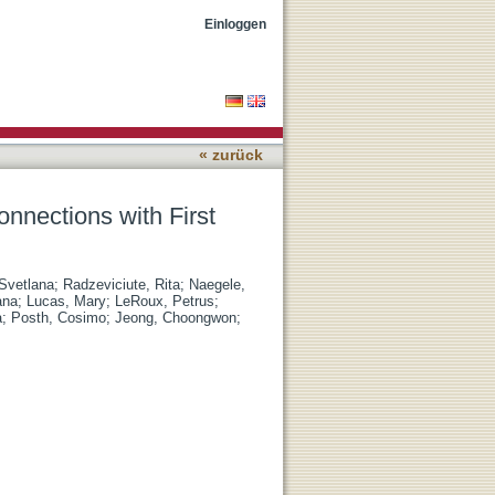
icans and across Eurasia
Einloggen
« zurück
nnections with First
 Svetlana
;
Radzeviciute, Rita
;
Naegele,
ana
;
Lucas, Mary
;
LeRoux, Petrus
;
a
;
Posth, Cosimo
;
Jeong, Choongwon
;