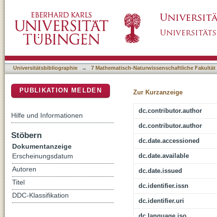
gamma N -> N* (1535) transition in soft-wa
DSpace Repositorium (Manakin basiert)
Universitätsbibliographie
→
7 Mathematisch-Naturwissenschaftliche Fakultät
PUBLIKATION MELDEN
Zur Kurzanzeige
dc.contributor.author
Hilfe und Informationen
dc.contributor.author
Stöbern
dc.date.accessioned
Dokumentanzeige
dc.date.available
Erscheinungsdatum
Autoren
dc.date.issued
Titel
dc.identifier.issn
DDC-Klassifikation
dc.identifier.uri
dc.language.iso