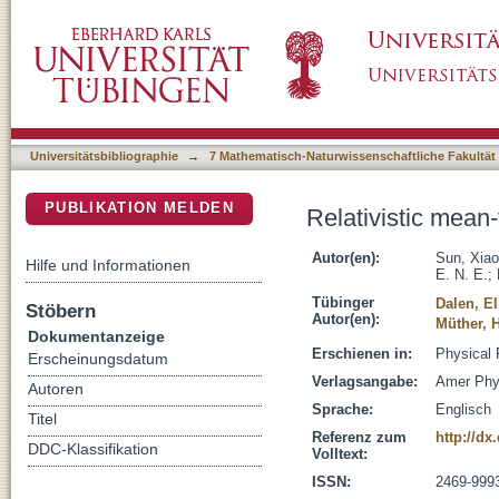
Relativistic mean-field approach in nuclear 
DSpace Repositorium (Manakin basiert)
Universitätsbibliographie
→
7 Mathematisch-Naturwissenschaftliche Fakultät
PUBLIKATION MELDEN
Relativistic mean
Autor(en):
Sun, Xia
Hilfe und Informationen
E. N. E.
;
Tübinger
Dalen, El
Stöbern
Autor(en):
Müther, H
Dokumentanzeige
Erschienen in:
Physical 
Erscheinungsdatum
Verlagsangabe:
Amer Phy
Autoren
Sprache:
Englisch
Titel
Referenz zum
http://d
DDC-Klassifikation
Volltext:
ISSN:
2469-999