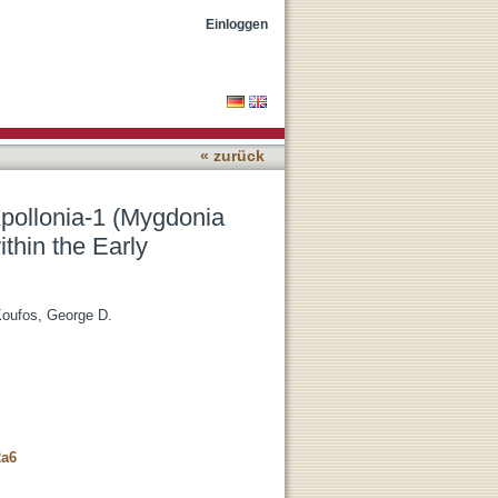
n, Northern Greece) and
Einloggen
e
« zurück
pollonia-1 (Mygdonia
thin the Early
oufos, George D.
2a6