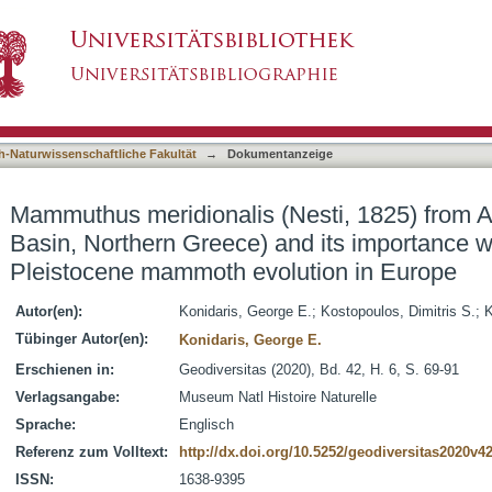
Nesti, 1825) from Apollonia-1 (Mygdonia Basi
asiert)
 Early Pleistocene mammoth evolution in Europ
h-Naturwissenschaftliche Fakultät
→
Dokumentanzeige
Mammuthus meridionalis (Nesti, 1825) from A
Basin, Northern Greece) and its importance wi
Pleistocene mammoth evolution in Europe
Autor(en):
Konidaris, George E.
;
Kostopoulos, Dimitris S.
;
K
Tübinger Autor(en):
Konidaris, George E.
Erschienen in:
Geodiversitas (2020), Bd. 42, H. 6, S. 69-91
Verlagsangabe:
Museum Natl Histoire Naturelle
Sprache:
Englisch
Referenz zum Volltext:
http://dx.doi.org/10.5252/geodiversitas2020v4
ISSN:
1638-9395