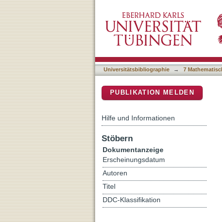
Mammuthus meridionalis (
DSpace Repositorium (Manakin b
its importance within the
Universitätsbibliographie
→
7 Mathematisc
PUBLIKATION MELDEN
Hilfe und Informationen
Stöbern
Dokumentanzeige
Erscheinungsdatum
Autoren
Titel
DDC-Klassifikation