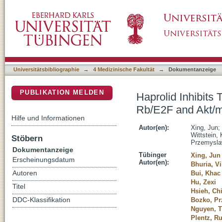
Haprolid Inhibits Tumor Growth of Hepatoc
DSpace Repositorium (Manakin basiert)
Inhibition
Universitätsbibliographie
→
4 Medizinische Fakultät
→
Dokumentanzeige
PUBLIKATION MELDEN
Haprolid Inhibits
Rb/E2F and Akt/m
Hilfe und Informationen
Autor(en):
Xing, Jun
;
Wittstein, 
Stöbern
Przemysl
Dokumentanzeige
Tübinger
Xing, Jun
Erscheinungsdatum
Autor(en):
Bhuria, V
Autoren
Bui, Khac
Hu, Zexi
Titel
Hsieh, Ch
DDC-Klassifikation
Bozko, P
Nguyen, T
Plentz, R