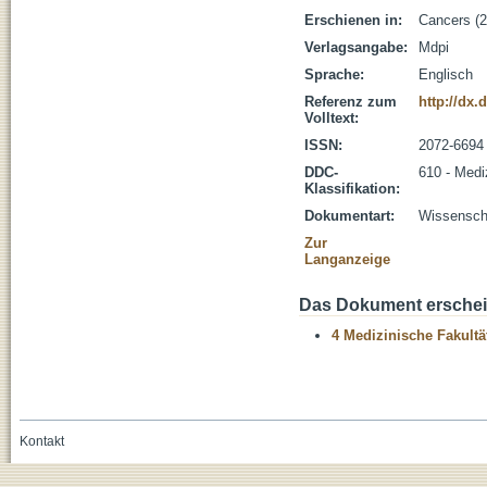
Erschienen in:
Cancers (2
Verlagsangabe:
Mdpi
Sprache:
Englisch
Referenz zum
http://dx.
Volltext:
ISSN:
2072-6694
DDC-
610 - Medi
Klassifikation:
Dokumentart:
Wissenscha
Zur
Langanzeige
Das Dokument erschein
4 Medizinische Fakultä
Kontakt