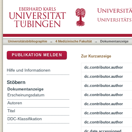
Pharmacoresponse in genetic generalized ep
DSpace Repositorium (Manakin basiert)
Universitätsbibliographie
→
4 Medizinische Fakultät
→
Dokumentanzeige
PUBLIKATION MELDEN
Zur Kurzanzeige
dc.contributor.author
Hilfe und Informationen
dc.contributor.author
Stöbern
dc.contributor.author
Dokumentanzeige
dc.contributor.author
Erscheinungsdatum
Autoren
dc.contributor.author
Titel
dc.contributor.author
DDC-Klassifikation
dc.contributor.author
dc.date.accessioned