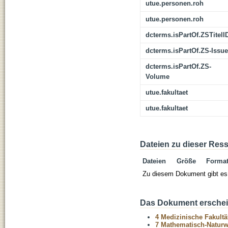
utue.personen.roh
utue.personen.roh
dcterms.isPartOf.ZSTitelI
dcterms.isPartOf.ZS-Issue
dcterms.isPartOf.ZS-
Volume
utue.fakultaet
utue.fakultaet
Dateien zu dieser Res
Dateien
Größe
Forma
Zu diesem Dokument gibt es 
Das Dokument erschein
4 Medizinische Fakultä
7 Mathematisch-Naturwi