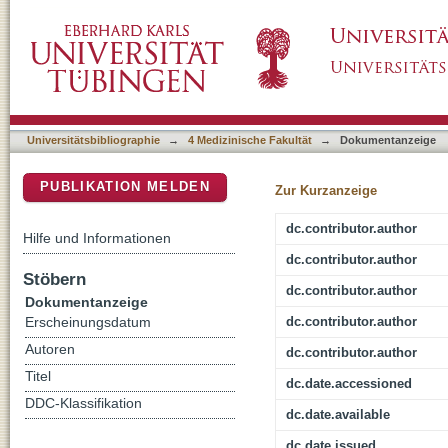
Muscle-Liver Substrate Fluxes in Exercising
DSpace Repositorium (Manakin basiert)
Universitätsbibliographie
→
4 Medizinische Fakultät
→
Dokumentanzeige
PUBLIKATION MELDEN
Zur Kurzanzeige
dc.contributor.author
Hilfe und Informationen
dc.contributor.author
Stöbern
dc.contributor.author
Dokumentanzeige
dc.contributor.author
Erscheinungsdatum
Autoren
dc.contributor.author
Titel
dc.date.accessioned
DDC-Klassifikation
dc.date.available
dc.date.issued