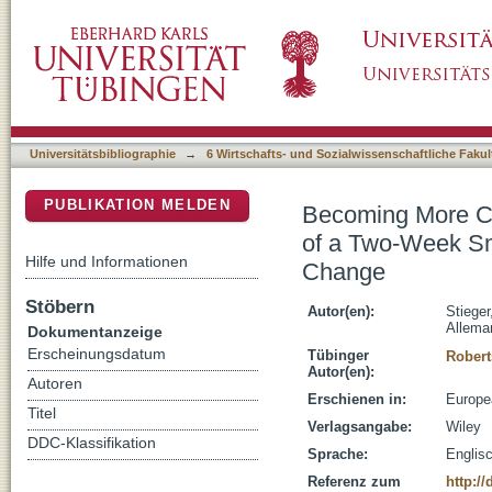
Becoming More Conscientious or More Open
DSpace Repositorium (Manakin basiert)
Based Intervention for Personality Change
Universitätsbibliographie
→
6 Wirtschafts- und Sozialwissenschaftliche Fakul
PUBLIKATION MELDEN
Becoming More Co
of a Two-Week Sm
Hilfe und Informationen
Change
Stöbern
Autor(en):
Stieger
Allema
Dokumentanzeige
Erscheinungsdatum
Tübinger
Robert
Autor(en):
Autoren
Erschienen in:
Europea
Titel
Verlagsangabe:
Wiley
DDC-Klassifikation
Sprache:
Englis
Referenz zum
http:/