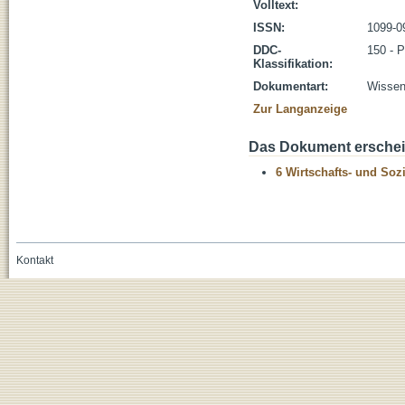
Volltext:
ISSN:
1099-0
DDC-
150 - 
Klassifikation:
Dokumentart:
Wissens
Zur Langanzeige
Das Dokument erschein
6 Wirtschafts- und Soz
Kontakt