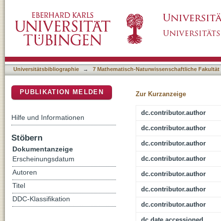
Evidence for Magma-Wall Rock Interaction in
DSpace Repositorium (Manakin basiert)
(Southwest Germany)
Universitätsbibliographie
→
7 Mathematisch-Naturwissenschaftliche Fakultät
PUBLIKATION MELDEN
Zur Kurzanzeige
dc.contributor.author
Hilfe und Informationen
dc.contributor.author
Stöbern
dc.contributor.author
Dokumentanzeige
dc.contributor.author
Erscheinungsdatum
Autoren
dc.contributor.author
Titel
dc.contributor.author
DDC-Klassifikation
dc.contributor.author
dc.date.accessioned