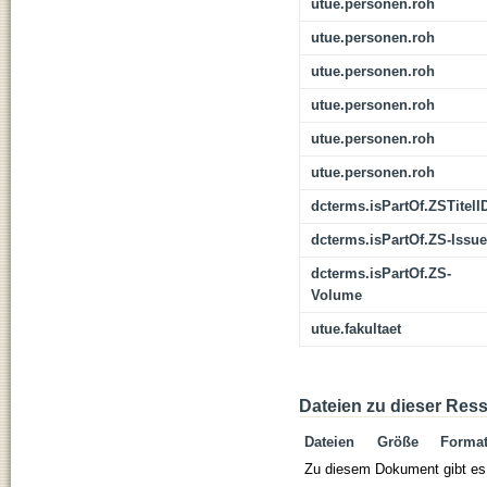
utue.personen.roh
utue.personen.roh
utue.personen.roh
utue.personen.roh
utue.personen.roh
utue.personen.roh
dcterms.isPartOf.ZSTitelI
dcterms.isPartOf.ZS-Issue
dcterms.isPartOf.ZS-
Volume
utue.fakultaet
Dateien zu dieser Res
Dateien
Größe
Forma
Zu diesem Dokument gibt es 