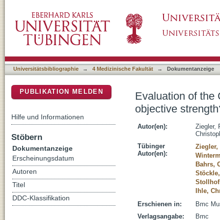
Evaluation of the Constant score: which is t
DSpace Repositorium (Manakin basiert)
Universitätsbibliographie
→
4 Medizinische Fakultät
→
Dokumentanzeige
PUBLIKATION MELDEN
Evaluation of the
objective strength
Hilfe und Informationen
Autor(en):
Ziegler, 
Christop
Stöbern
Tübinger
Ziegler,
Dokumentanzeige
Autor(en):
Winterm
Erscheinungsdatum
Bahrs, C
Autoren
Stöckle,
Stollhof
Titel
Ihle, C
DDC-Klassifikation
Erschienen in:
Bmc Musc
Verlagsangabe:
Bmc