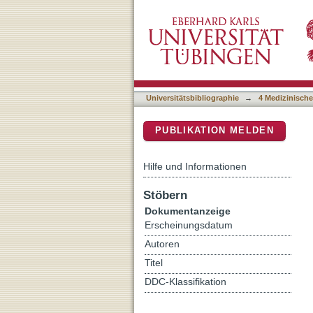
Glutamatergic signaling be
DSpace Repositorium (Manakin b
synaptic?
Universitätsbibliographie
→
4 Medizinische
PUBLIKATION MELDEN
Hilfe und Informationen
Stöbern
Dokumentanzeige
Erscheinungsdatum
Autoren
Titel
DDC-Klassifikation