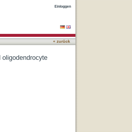
 : Is it synaptic or non-
Einloggen
« zurück
 oligodendrocyte