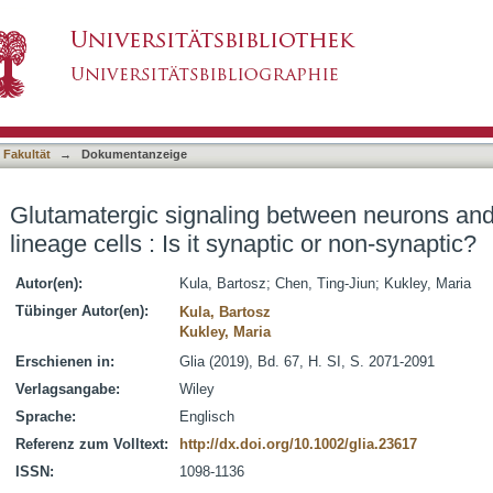
tween neurons and oligodendrocyte lineage cells
asiert)
 Fakultät
→
Dokumentanzeige
Glutamatergic signaling between neurons and
lineage cells : Is it synaptic or non-synaptic?
Autor(en):
Kula, Bartosz
;
Chen, Ting-Jiun
;
Kukley, Maria
Tübinger Autor(en):
Kula, Bartosz
Kukley, Maria
Erschienen in:
Glia (2019), Bd. 67, H. SI, S. 2071-2091
Verlagsangabe:
Wiley
Sprache:
Englisch
Referenz zum Volltext:
http://dx.doi.org/10.1002/glia.23617
ISSN:
1098-1136