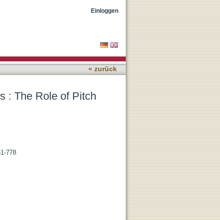
nt Type and Additive
Einloggen
« zurück
s : The Role of Pitch
51-778