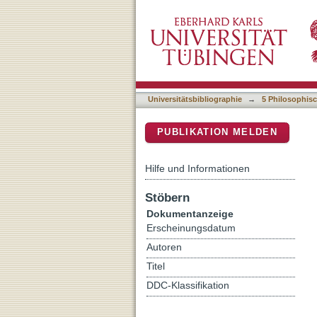
When (not) to Look for Con
DSpace Repositorium (Manakin b
Particles
Universitätsbibliographie
→
5 Philosophisc
PUBLIKATION MELDEN
Hilfe und Informationen
Stöbern
Dokumentanzeige
Erscheinungsdatum
Autoren
Titel
DDC-Klassifikation