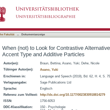
trastive Alternatives : The Role of Pitch Acce
asiert)
he Fakultät
→
Dokumentanzeige
When (not) to Look for Contrastive Alternative
Accent Type and Additive Particles
Autor(en):
Braun, Bettina
;
Asano, Yuki
;
Dehe, Nicole
Tübinger Autor(en):
Asano, Yuki
Erschienen in:
Language and Speech (2019), Bd. 62, H. 4, S. 7
Verlagsangabe:
Sage Publications Ltd
Sprache:
Englisch
Referenz zum Volltext:
http://dx.doi.org/10.1177/0023830918814279
ISSN:
1756-6053
DDC-Klassifikation:
150 - Psychologie