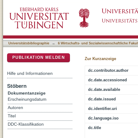
Der Transparenz und dem mündigen Anleger ve
DSpace Repositorium (Manakin basiert)
DDV
Universitätsbibliographie
→
6 Wirtschafts- und Sozialwissenschaftliche Fakul
PUBLIKATION MELDEN
Zur Kurzanzeige
dc.contributor.author
Hilfe und Informationen
dc.date.accessioned
Stöbern
dc.date.available
Dokumentanzeige
dc.date.issued
Erscheinungsdatum
Autoren
dc.identifier.uri
Titel
dc.language.iso
DDC-Klassifikation
dc.title