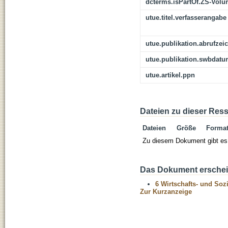
dcterms.isPartOf.ZS-Vol
utue.titel.verfasserangabe
utue.publikation.abrufzei
utue.publikation.swbdat
utue.artikel.ppn
Dateien zu dieser Res
Dateien
Größe
Forma
Zu diesem Dokument gibt es 
Das Dokument erschein
6 Wirtschafts- und Soz
Zur Kurzanzeige