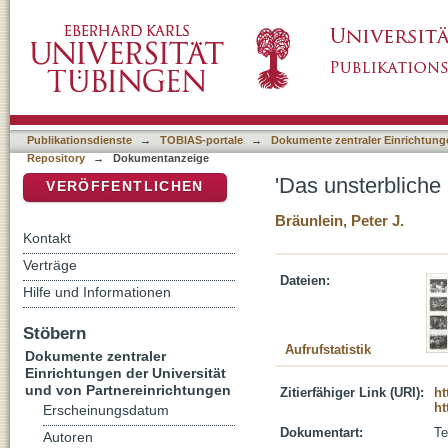
'Das unsterbliche Herz'
DSpace Repositorium (Manakin basiert)
Publikationsdienste
→
TOBIAS-portale
→
Dokumente zentraler Einrichtunge
Repository
→
Dokumentanzeige
'Das unsterbliche
VERÖFFENTLICHEN
Bräunlein, Peter J.
Kontakt
Verträge
Dateien:
Hilfe und Informationen
Stöbern
Aufrufstatistik
Dokumente zentraler
Einrichtungen der Universität
und von Partnereinrichtungen
Zitierfähiger Link (URI):
ht
ht
Erscheinungsdatum
Dokumentart:
Te
Autoren