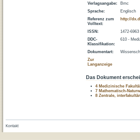
Verlagsangabe:
Bmc
Sprache:
Englisch
Referenz zum
http://dx.
Volltext:
ISSN:
1472-6963
DDC-
610 - Medi
Klassifikation:
Dokumentart:
Wissenscha
Zur
Langanzeige
Das Dokument erschein
4 Medizinische Fakultä
7 Mathematisch-Naturwi
8 Zentrale, interfakult
Kontakt