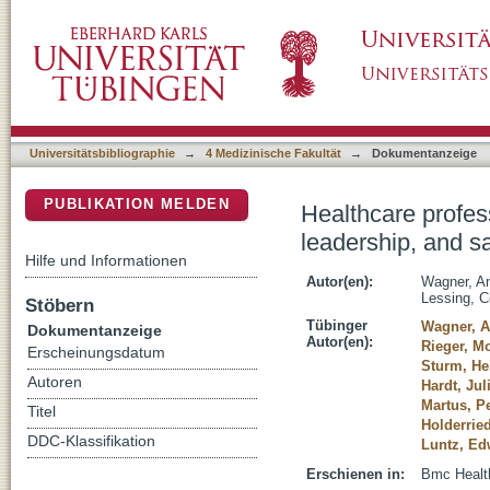
Healthcare professionals' perspectives on wor
DSpace Repositorium (Manakin basiert)
cross-sectional study
Universitätsbibliographie
→
4 Medizinische Fakultät
→
Dokumentanzeige
PUBLIKATION MELDEN
Healthcare profes
leadership, and sa
Hilfe und Informationen
Autor(en):
Wagner, A
Lessing, 
Stöbern
Tübinger
Wagner, 
Dokumentanzeige
Autor(en):
Rieger, M
Erscheinungsdatum
Sturm, He
Autoren
Hardt, Jul
Martus, P
Titel
Holderried
DDC-Klassifikation
Luntz, Ed
Erschienen in:
Bmc Health