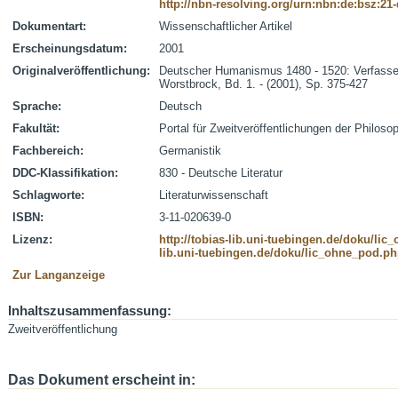
http://nbn-resolving.org/urn:nbn:de:bsz:21
Dokumentart:
Wissenschaftlicher Artikel
Erscheinungsdatum:
2001
Originalveröffentlichung:
Deutscher Humanismus 1480 - 1520: Verfasser
Worstbrock, Bd. 1. - (2001), Sp. 375-427
Sprache:
Deutsch
Fakultät:
Portal für Zweitveröffentlichungen der Philoso
Fachbereich:
Germanistik
DDC-Klassifikation:
830 - Deutsche Literatur
Schlagworte:
Literaturwissenschaft
ISBN:
3-11-020639-0
Lizenz:
http://tobias-lib.uni-tuebingen.de/doku/li
lib.uni-tuebingen.de/doku/lic_ohne_pod.p
Zur Langanzeige
Inhaltszusammenfassung:
Zweitveröffentlichung
Das Dokument erscheint in: