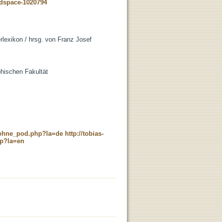
-dspace-1020794
lexikon / hrsg. von Franz Josef
phischen Fakultät
c_ohne_pod.php?la=de
http://tobias-
hp?la=en