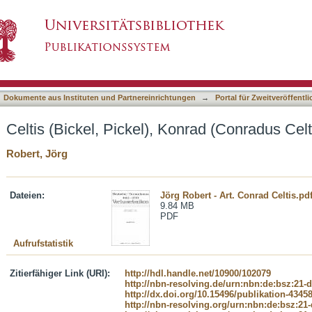
onrad (Conradus Celtis Protucius)
asiert)
Dokumente aus Instituten und Partnereinrichtungen
→
Portal für Zweitveröffent
Celtis (Bickel, Pickel), Konrad (Conradus Celt
Robert, Jörg
Dateien:
Jörg Robert - Art. Conrad Celtis.pd
9.84 MB
PDF
Aufrufstatistik
Zitierfähiger Link (URI):
http://hdl.handle.net/10900/102079
http://nbn-resolving.de/urn:nbn:de:bsz:21-
http://dx.doi.org/10.15496/publikation-4345
http://nbn-resolving.org/urn:nbn:de:bsz:21