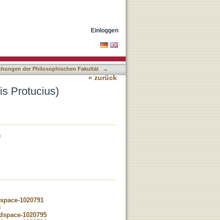
Einloggen
lichungen der Philosophischen Fakultät
→
« zurück
is Protucius)
f
dspace-1020791
8
-dspace-1020795