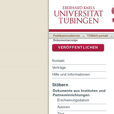
Celtis (Bickel, Pickel), K
DSpace Repositorium (Manakin b
Publikationsdienste
→
TOBIAS-portale
→
Dokumentanzeige
VERÖFFENTLICHEN
Kontakt
Verträge
Hilfe und Informationen
Stöbern
Dokumente aus Instituten und
Partnereinrichtungen
Erscheinungsdatum
Autoren
Titel