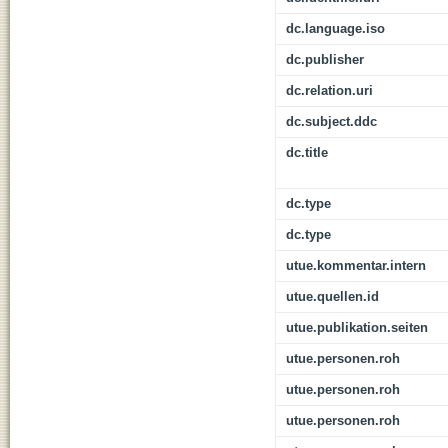
dc.language.iso
dc.publisher
dc.relation.uri
dc.subject.ddc
dc.title
dc.type
dc.type
utue.kommentar.intern
utue.quellen.id
utue.publikation.seiten
utue.personen.roh
utue.personen.roh
utue.personen.roh