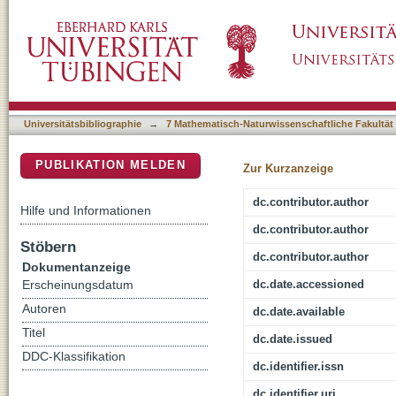
Exploring jet profiles in Pb-Pb collisions at 
DSpace Repositorium (Manakin basiert)
Universitätsbibliographie
→
7 Mathematisch-Naturwissenschaftliche Fakultät
PUBLIKATION MELDEN
Zur Kurzanzeige
dc.contributor.author
Hilfe und Informationen
dc.contributor.author
Stöbern
dc.contributor.author
Dokumentanzeige
dc.date.accessioned
Erscheinungsdatum
Autoren
dc.date.available
Titel
dc.date.issued
DDC-Klassifikation
dc.identifier.issn
dc.identifier.uri