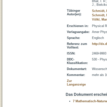
Bhat, I. R.
J.
;
Bielcik
Tübinger
Schmidt, 
Autor(en):
Schmidt, 
Völkl, Mar
Erschienen in:
Physical R
Verlagsangabe:
Amer Phys
Sprache:
Englisch
Referenz zum
http://dx
Volltext:
ISSN:
2469-9993
DDC-
530 - Phys
Klassifikation:
Dokumentart:
Wissenscha
Kommentar:
mehr als 1
Zur
Langanzeige
Das Dokument erschein
7 Mathematisch-Naturwi