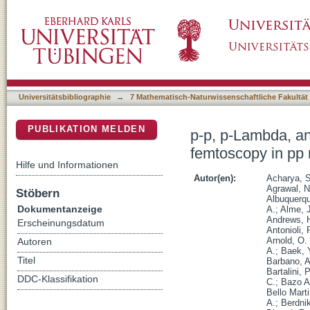
p-p, p-Lambda, and Lambda-Lambda correlatio
DSpace Repositorium (Manakin basiert)
s=7 TeV
Universitätsbibliographie
→
7 Mathematisch-Naturwissenschaftliche Fakultät
PUBLIKATION MELDEN
p-p, p-Lambda, a
femtoscopy in pp 
Hilfe und Informationen
Autor(en):
Acharya, S
Agrawal, N
Stöbern
Albuquerqu
Dokumentanzeige
A.
;
Alme, J
Andrews, H
Erscheinungsdatum
Antonioli, 
Arnold, O.
Autoren
A.
;
Baek, 
Titel
Barbano, A
Bartalini, P
DDC-Klassifikation
C.
;
Bazo Al
Bello Mart
A.
;
Berdnik