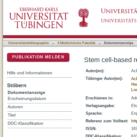
Stem cell-based retina models
DSpace Repositorium (Manakin basiert)
Universitätsbibliographie
→
4 Medizinische Fakultät
→
Dokumentanzeige
PUBLIKATION MELDEN
Stem cell-based r
Autor(en):
Ach
Hilfe und Informationen
Tübinger Autor(en):
Ac
Ha
Stöbern
Li
Dokumentanzeige
Erschienen in:
Adv
Erscheinungsdatum
Verlagsangabe:
Els
Autoren
Sprache:
Eng
Titel
Referenz zum Volltext:
htt
DDC-Klassifikation
ISSN:
18
DDC-Klassifikation:
610