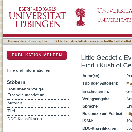
Little Geodetic Evidence for Localized India
DSpace Repositorium (Manakin basiert)
Universitätsbibliographie
→
7 Mathematisch-Naturwissenschaftliche Fakultät
PUBLIKATION MELDEN
Little Geodetic E
Hindu Kush of Cen
Hilfe und Informationen
Autor(en):
Per
Stöbern
Tübinger Autor(en):
Mo
Dokumentanzeige
Erschienen in:
Geo
Erscheinungsdatum
Verlagsangabe:
Am
Autoren
Sprache:
Eng
Titel
Referenz zum Volltext:
ht
DDC-Klassifikation
ISSN:
19
DDC-Klassifikation:
55