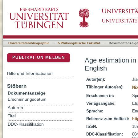
Age estimation in foreign-accented speech b
DSpace Repositorium (Manakin basiert)
Universitätsbibliographie
→
5 Philosophische Fakultät
→
Dokumentanzeig
PUBLIKATION MELDEN
Age estimation in
English
Hilfe und Informationen
Autor(en):
Jia
Stöbern
Tübinger Autor(en):
Ni
Dokumentanzeige
Erschienen in:
Spe
Erscheinungsdatum
Verlagsangabe:
Els
Autoren
Sprache:
Eng
Titel
Referenz zum Volltext:
htt
DDC-Klassifikation
ISSN:
18
DDC-Klassifikation:
004