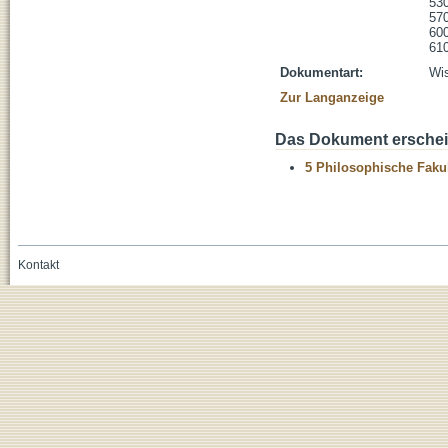
530
570
600
610
Dokumentart:
Wis
Zur Langanzeige
Das Dokument erschein
5 Philosophische Fakul
Kontakt