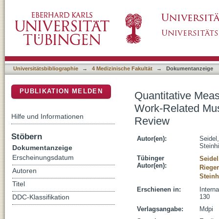
Quantitative Measures of Physical Risk Fact
DSpace Repositorium (Manakin basiert)
Disorders of the Elbow : A Systematic Revie
Universitätsbibliographie
→
4 Medizinische Fakultät
→
Dokumentanzeige
PUBLIKATION MELDEN
Quantitative Meas
Work-Related Musc
Hilfe und Informationen
Review
Stöbern
Autor(en):
Seidel
Steinh
Dokumentanzeige
Erscheinungsdatum
Tübinger
Seidel
Autor(en):
Rieger
Autoren
Steinh
Titel
Erschienen in:
Intern
130
DDC-Klassifikation
Verlagsangabe:
Mdpi