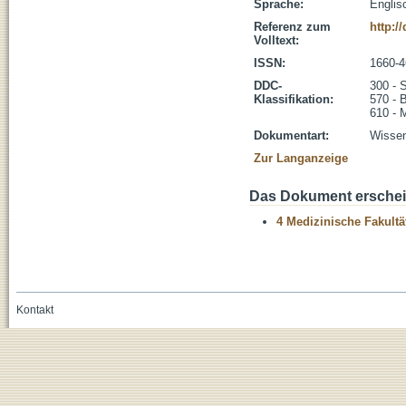
Sprache:
Englis
Referenz zum
http:/
Volltext:
ISSN:
1660-4
DDC-
300 - 
Klassifikation:
570 - 
610 - 
Dokumentart:
Wissen
Zur Langanzeige
Das Dokument erschein
4 Medizinische Fakultä
Kontakt