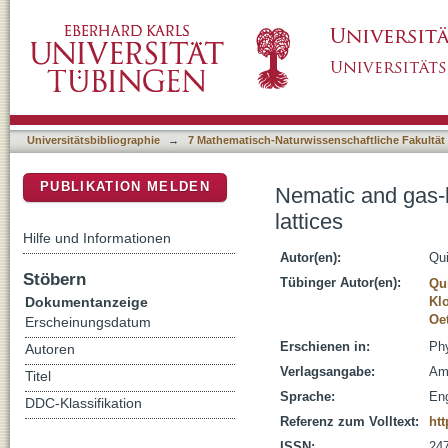
Nematic and gas-liquid transitions for sticky 
DSpace Repositorium (Manakin basiert)
Universitätsbibliographie
→
7 Mathematisch-Naturwissenschaftliche Fakultät
PUBLIKATION MELDEN
Nematic and gas-li
lattices
Hilfe und Informationen
Autor(en):
Qui
Stöbern
Tübinger Autor(en):
Qu
Dokumentanzeige
Kl
Oet
Erscheinungsdatum
Erschienen in:
Phy
Autoren
Verlagsangabe:
Am
Titel
Sprache:
Eng
DDC-Klassifikation
Referenz zum Volltext:
ht
ISSN:
24