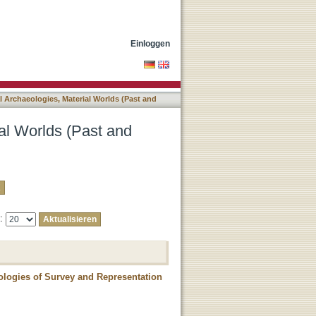
t) nach Autor "Bertocci,
Einloggen
l Archaeologies, Material Worlds (Past and
ial Worlds (Past and
e:
dologies of Survey and Representation