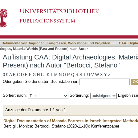
rchaeologies, Material Worlds (Past and Presen
asiert)
Dokumente von Tagungen, Kongressen, Workshops und Projekten
→
CAA: Digita
logies, Material Worlds (Past and Present) nach Autor
Auflistung CAA: Digital Archaeologies, Mater
Present) nach Autor "Bertocci, Stefano"
0-9
A
B
C
D
E
F
G
H
I
J
K
L
M
N
O
P
Q
R
S
T
U
V
W
X
Y
Z
Oder geben Sie die ersten Buchstaben ein:
Sortiert nach:
Sortierung:
Ergebniss
Anzeige der Dokumente 1-1 von 1
Digital Documentation of Masada Fortress in Israel: Integrated Metho
Bercigli, Monica
;
Bertocci, Stefano
(
2020-11-10
)
;
Konferenzpaper