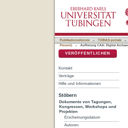
Auflistung CAA: Digital A
DSpace Repositorium (Manakin b
Stefano"
Publikationsdienste
→
TOBIAS-portale
→
Present)
→
Auflistung CAA: Digital Archaeo
VERÖFFENTLICHEN
Kontakt
Verträge
Hilfe und Informationen
Stöbern
Dokumente von Tagungen,
Kongressen, Workshops und
Projekten
Erscheinungsdatum
Autoren