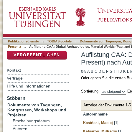
Auflistung CAA: Digital Archaeologies, Mater
DSpace Repositorium (Manakin basiert)
Publikationsdienste
→
TOBIAS-portale
→
Dokumente von Tagungen, Kongr
Present)
→
Auflistung CAA: Digital Archaeologies, Material Worlds (Past and
Auflistung CAA: D
VERÖFFENTLICHEN
Present) nach Aut
Kontakt
0-9
A
B
C
D
E
F
G
H
I
J
K
L
Verträge
Oder geben Sie die ersten Bu
Hilfe und Informationen
Sortierung:
Er
Stöbern
Dokumente von Tagungen,
Anzeige der Dokumente 1-5
Kongressen, Workshops und
Autorenname
Projekten
Erscheinungsdatum
Kasiński, Maciej
[1]
Autoren
Katsaros, Miltiadis
[1]